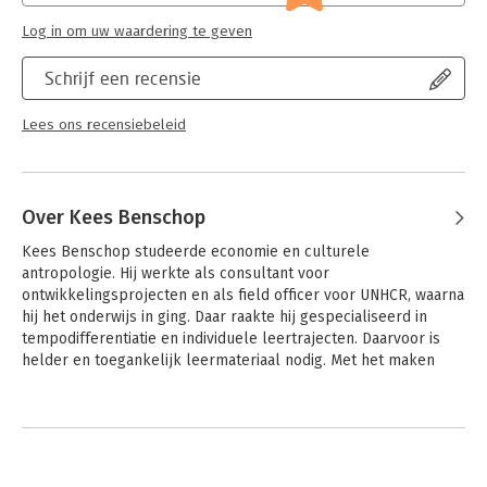
Log in om uw waardering te geven
Schrijf een recensie
Lees ons recensiebeleid
Over Kees Benschop
Kees Benschop studeerde economie en culturele 
antropologie. Hij werkte als consultant voor 
ontwikkelingsprojecten en als field officer voor UNHCR, waarna 
hij het onderwijs in ging. Daar raakte hij gespecialiseerd in 
tempodifferentiatie en individuele leertrajecten. Daarvoor is 
helder en toegankelijk leermateriaal nodig. Met het maken 
daarvan heeft hij 25 jaar ervaring. 

Andere boeken door Kees Benschop
Marketing is één van zijn interessegebieden. In de gangbare 
economische modellen wordt aansluiting van vraag en aanbod 
als vanzelfsprekend verondersteld. Maar, zegt hij,  goede 