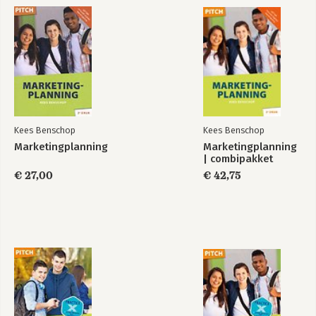
Marketingplanning
Marketingplanning
| combipakket
Bekijk alle boeken
Kees Benschop
Kees Benschop
Marketingplanning
Marketingplanning
| combipakket
€ 27,00
€ 42,75