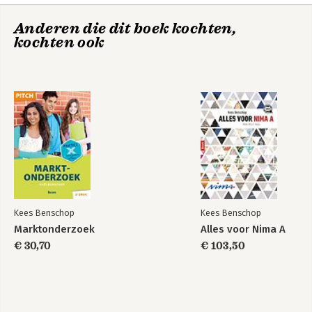
aansluiting van aanbod bij de vraag is moeilijker dan je op het 
eerste gezicht zou denken, en het is maar een minderheid van 
Anderen die dit boek kochten,
aanbieders die daar echt goed in is. Volop te leren dus, voor 
kochten ook
studenten en voor aanbieders.
Evenementen
De economische
organiseren
beroepspraktijk |
combipakket
Kees Benschop
Kees Benschop
Marktonderzoek
Alles voor Nima A
€ 30,70
€ 103,50