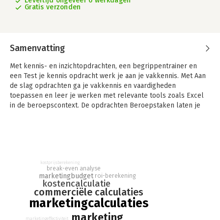
Levertijd ongeveer 6 werkdagen
Gratis verzonden
Samenvatting
Met kennis- en inzichtopdrachten, een begrippentrainer en
een Test je kennis opdracht werk je aan je vakkennis. Met Aan
de slag opdrachten ga je vakkennis en vaardigheden
toepassen en leer je werken met relevante tools zoals Excel
in de beroepscontext. De opdrachten Beroepstaken laten je
kennismaken met taken en producten uit de beroepspraktijk.
Marketingcalculaties is afgestemd op het examen Commerciële
calculaties en bereidt voor op de praktijkexamens van
Stichting Praktijkleren.
kostprijsberekening
Combipakket
break-even analyse
marketingbudget
roi-berekening
Dit combipakket bestaat uit een theorie-/werkboek en een
kostencalculatie
licentie die toegang geeft tot de digitale leeromgeving. Deze is
commerciële calculaties
geldig gedurende één jaar en kan kosteloos verlengd worden.
marketingcalculaties
Knowhow | Marketing
marketing
marketingeffectiviteit