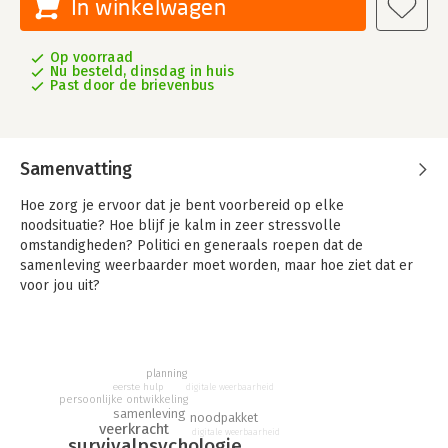
In winkelwagen
Op voorraad
Nu besteld, dinsdag in huis
Past door de brievenbus
Samenvatting
Hoe zorg je ervoor dat je bent voorbereid op elke
noodsituatie? Hoe blijf je kalm in zeer stressvolle
omstandigheden? Politici en generaals roepen dat de
samenleving weerbaarder moet worden, maar hoe ziet dat er
voor jou uit?
In
Bereid je voor
bundelen Dai Carter en Derek de Vries hun
unieke expertises om jou te helpen overleven in een wereld
vol onzekerheid. Met inzichten uit de psychologie, praktische
planning
survivalstrategieën, inspirerende en unieke verhalen uit hun
eerste hulp
digitale weerbaarheid
eigen ervaringen, bieden zij een moderne handleiding voor
persoonlijke ontwikkeling
samenleving
noodpakket
iedereen die sterker, zelfredzamer en beter voorbereid wil
veerkracht
digitale weerbaarheid
zijn op noodsituaties.
survivalpsychologie