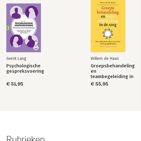
Gerrit Lang
Willem de Haas
Psychologische
Groepsbehandeling
gespreksvoering
en
teambegeleiding in
de zorg
€ 51,95
€ 55,95
Rubrieken