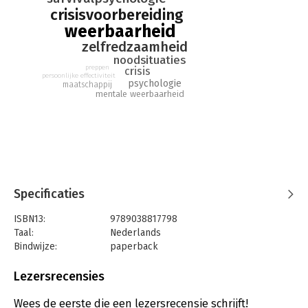
crisisvoorbereiding
Een weerbare samenleving begint bij het individu.
weerbaarheid
zelfredzaamheid
noodsituaties
preppen
crisis
persoonlijke effectiviteit
psychologie
maatschappij
mentale weerbaarheid
Specificaties
ISBN13:
9789038817798
Taal:
Nederlands
Bindwijze:
paperback
Aantal pagina's:
224
Uitgever:
Volt
Lezersrecensies
Druk:
3
Verschijningsdatum:
2-7-2026
Wees de eerste die een lezersrecensie schrijft!