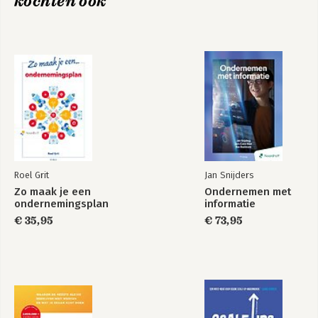
kochten ook
11. De onderneming vormgeven
12. Personeel en organisatie
13. Gevoel voor geld
14. Blijven ondernemen
Noten
Index
Roel Grit
Jan Snijders
Zo maak je een
Ondernemen met
ondernemingsplan
informatie
€ 35,95
€ 73,95