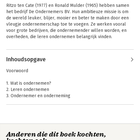
Ritzo ten Cate (1977) en Ronald Mulder (1965) hebben samen 
het bedrijf De Ondernemers BV. Hun ambitieuze missie is om 
de wereld leuker, blijer, mooier en beter te maken door een 
vleugje ondernemerschap toe te voegen. Ze werken vooral 
voor grote bedrijven, die ondernemender willen worden, en 
overheden, die leren ondernemen belangrijk vinden.
Inhoudsopgave
Voorwoord
1. Wat is ondernemen?
2. Leren ondernemen
3. Ondernemer en onderneming
4. Plannen maken en uitvoeren
5. Het begint buiten
6. Het strategisch spel
7. Pionieren
8. Verdienen met de klant
Anderen die dit boek kochten,
9. Je verhaal vertellen
10. Verkopen is laten kopen