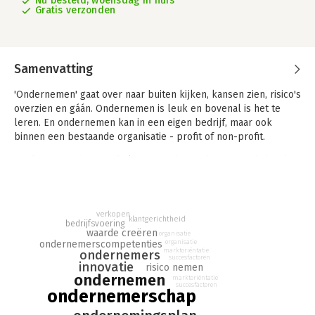
Nu besteld, woensdag in huis
Gratis verzonden
Samenvatting
'Ondernemen' gaat over naar buiten kijken, kansen zien, risico's
overzien en gáán. Ondernemen is leuk en bovenal is het te
leren. En ondernemen kan in een eigen bedrijf, maar ook
binnen een bestaande organisatie - profit of non-profit.
'Ondernemen' brengt de kunst van het ondernemen dichterbij.
Met het ondernemingsplan als leidraad en door middel van
reflectievragen ontwikkel je ondernemerscompetenties en je
eigen visie over ondernemen. Aan het eind van elk hoofdstuk
verkopen
wordt de behandelde theorie concreet gemaakt aan de hand
klantgerichtheid
bedrijfsvoering
van een doorlopende case en een aantal kleinere cases over
waarde creëren
organisatie
organisatie
ondernemerscompetenties
succesvolle lokale ondernemingen.
marktoriëntatie
ondernemers
succesfactoren
innovatie
risico nemen
Nieuw in deze tweede editie zijn de hoofdstukken over
ondernemen
marktoriëntatie
pionieren en het ontwikkelen van uw eigen marketingfilosofie.
succesfactoren
ondernemerschap
De overige hoofdstukken zijn geactualiseerd en bevatten
nieuwe cases.