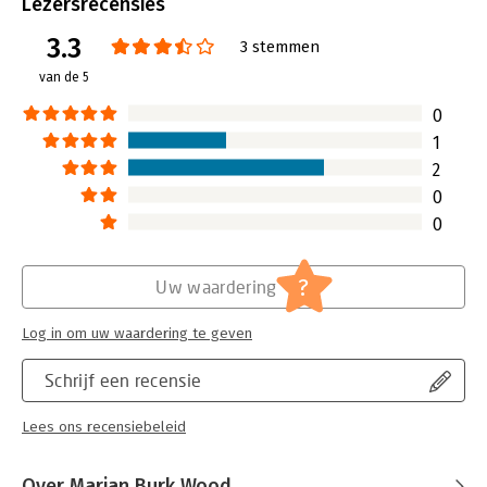
Uitgever:
Pearson Education NL
Lezersrecensies
Druk:
4
3.3
Verschijningsdatum:
13-9-2017
3 stemmen
van de 5
Hoofdrubriek:
Marketing
0
1
2
0
0
?
Uw waardering
Log in om uw waardering te geven
Schrijf een recensie
Lees ons recensiebeleid
Over Marian Burk Wood