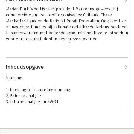
Marian Burk Wood is vice-president Marketing geweest bij 
commerciële en non-profitorganisaties: Citibank, Chase 
Manhattan bank en de National Retail Federation. Ook heeft ze 
managementfuncties bij nationale detailhandelketens bekleed. 
In samenwerking met bekende academici heeft ze tekstboeken 
voor eerstejaarsstudenten geschreven, over de 
grondbeginselen van marketing (met dr. Bill Nichels, University 
of Maryland), over de grondbeginselen van adverteren (met 
Andere boeken door Marian Burk
Courtland Bovée, Grossmont College) en de grondbeginselen 
Wood
van management (met Courland Bovée, Grossmont College).

Inhoudsopgave
Wood heeft de afgelopen jaren tientallen marketingplannen 
Inleiding
ontwikkeld, voor veel verschillende producten en diensten. 
Ook heeft deze uitvoerige en praktische informatie, 
1. Inleiding tot marketingplanning
casestudies, onderwerpen, oefeningen en gedrukte en 
2. Externe analyse
elektronische supplementen voor diverse studieboeken over 
3. Interne analyse en SWOT
marketing en verwante discipline geschreven. Wood heeft een 
4. Segmentatie, doelgroepbepaling en positionering
MBA in marketing, behaald aan de Long Island University in New 
5. Doelstellingen, richting en ondersteuning
York, en een BA van de City University te New York.
6. De product- en merkstrategie
7. De prijsstrategie
8. Distributiestrategie?n en logistiek