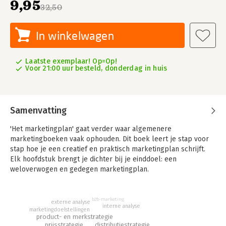
9,95
32,50
In winkelwagen
Laatste exemplaar! Op=Op!
Voor 21:00 uur besteld, donderdag in huis
Samenvatting
'Het marketingplan' gaat verder waar algemenere
marketingboeken vaak ophouden. Dit boek leert je stap voor
stap hoe je een creatief en praktisch marketingplan schrijft.
Elk hoofdstuk brengt je dichter bij je einddoel: een
weloverwogen en gedegen marketingplan.
Nieuw in deze vierde editie is het model van marketingplanning
dat aan het begin van elk hoofdstuk terugkeert, zodat je
b2b-marketing
externe analyse
precies weet waar je bent in het proces. Daarnaast zijn de
interne analyse
marketingdoelstellingen
checklists verbeterd, met daarin nuttige vragen die iedereen
product- en merkstrategie
prijsstrategie
distributiestrategie