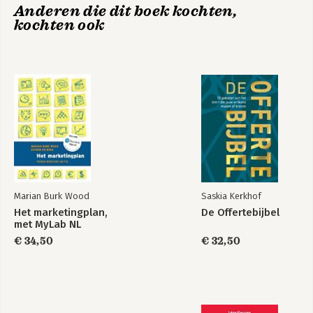
Anderen die dit boek kochten,
9. Geïntegreerde marketingcommunicatie
Het marketingplan,
kochten ook
10. Prestatiemeting en beheer
met MyLab NL
Bijlage
Woordenlijst
Noten
Bekijk alle boeken
Index
Marian Burk Wood
Saskia Kerkhof
Het marketingplan,
De Offertebijbel
met MyLab NL
€ 34,50
€ 32,50