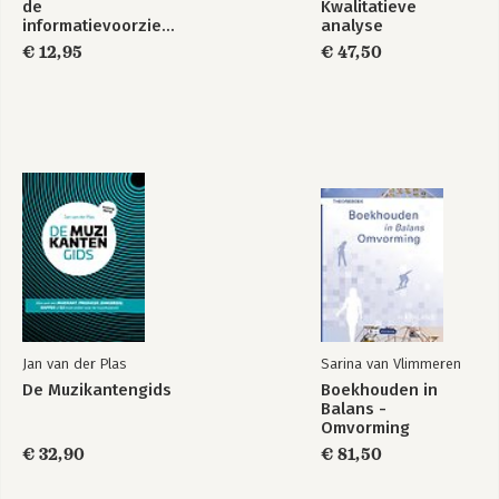
de
Kwalitatieve
informatievoorziening
analyse
in Nederland ?
€ 12,95
€ 47,50
Jan van der Plas
Sarina van Vlimmeren
De Muzikantengids
Boekhouden in
Balans -
Omvorming
€ 32,90
€ 81,50