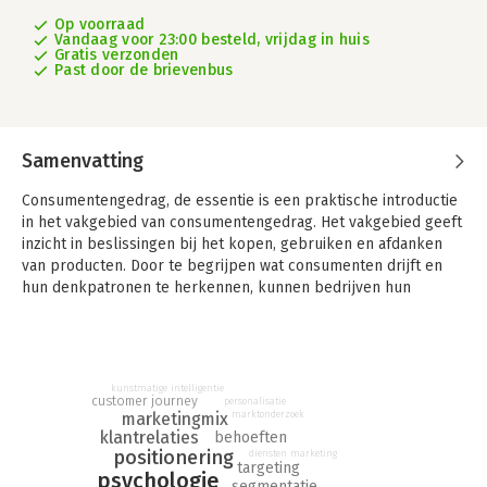
Op voorraad
Vandaag voor 23:00 besteld, vrijdag in huis
Gratis verzonden
Past door de brievenbus
Samenvatting
Consumentengedrag, de essentie is een praktische introductie
in het vakgebied van consumentengedrag. Het vakgebied geeft
inzicht in beslissingen bij het kopen, gebruiken en afdanken
van producten. Door te begrijpen wat consumenten drijft en
hun denkpatronen te herkennen, kunnen bedrijven hun
aanbod en strategieën beter afstemmen op de behoeften van
de klant. Wie consumenten beter begrijpt, kan een diepere
connectie met hen maken.
Het boek maakt (aankomende) professionals op een
kunstmatige intelligentie
toegankelijke manier bekend met de relevantste
customer journey
personalisatie
marketingmix
marktonderzoek
kernconcepten en inzichten op het gebied van
klantrelaties
behoeften
consumentengedrag. Aan de hand van het Messy Middle-model
positionering
diensten marketing
behandelen de auteurs het volledige proces van beslissingen
targeting
psychologie
nemen, aankopen doen en ervaringen na de aankoop.
segmentatie