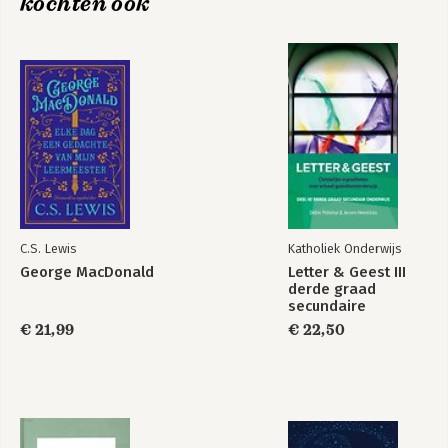
kochten ook
C.S. Lewis
Katholiek Onderwijs
George MacDonald
Letter & Geest III
derde graad
secundaire
onderwijs
€ 21,99
€ 22,50