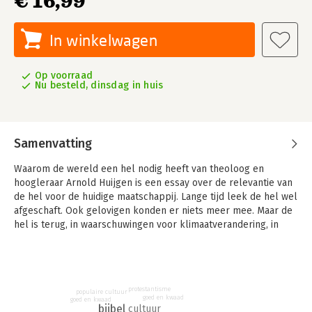
€ 16,99
In winkelwagen
Op voorraad
Nu besteld, dinsdag in huis
Samenvatting
Waarom de wereld een hel nodig heeft van theoloog en
hoogleraar Arnold Huijgen is een essay over de relevantie van
de hel voor de huidige maatschappij. Lange tijd leek de hel wel
afgeschaft. Ook gelovigen konden er niets meer mee. Maar de
hel is terug, in waarschuwingen voor klimaatverandering, in
boeken en films. Dat is ook nodig: zonder de gedachte van de
hel lukt het niet om plaats te geven aan existentiële dreiging,
ultiem kwaad en echte vergeving. Dit essay put uit bijbelse
bronnen en christelijke tradities om het denken over de
protestantisme
duistere afgrond te vernieuwen. Door het contrast met de hel
populaire cultuur
goed en kwaad
goed en kwaad
bijbel
als totale uitsluiting blijkt des te helderder wat liefde is. Zo
cultuur