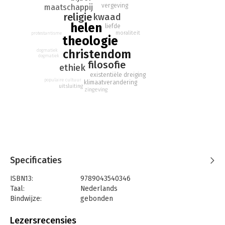
vergeving
maatschappij
markeert denken over de hel als duistere grens juist het
religie
kwaad
goede leven.
helen
liefde
moraliteit
protestantisme
theologie
christendom
dogmatiek
dogmatiek
filosofie
ethiek
existentiële dreiging
populaire cultuur
klimaatverandering
uitsluiting
zingeving
Specificaties
ISBN13:
9789043540346
Taal:
Nederlands
Bindwijze:
gebonden
Aantal pagina's:
96
Uitgever:
VBK Media
Lezersrecensies