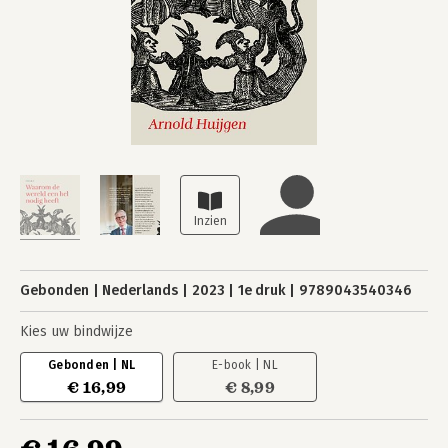
Gebonden
Nederlands
2023
1e druk
9789043540346
Kies uw bindwijze
Gebonden | NL
E-book | NL
€ 16,99
€ 8,99