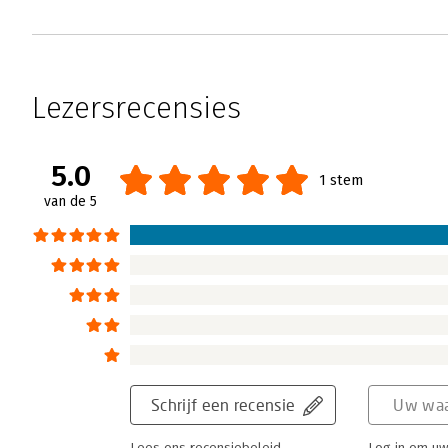
Lezersrecensies
5.0
1 stem
van de 5
Schrijf een recensie
Uw waa