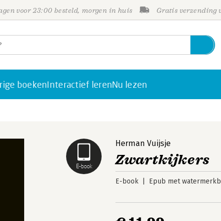
gen voor 23:00 besteld, morgen in huis
Gratis verzending
rige boeken
Interactief leren
Nu lezen
Herman Vuijsje
Zwartkijkers
E-book
E-book
Epub met watermerkbe