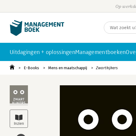
Op werkda
Uitdagingen + oplossingen
Managementboeken
Ove
E-Books
Mens en maatschappij
Zwartkijkers