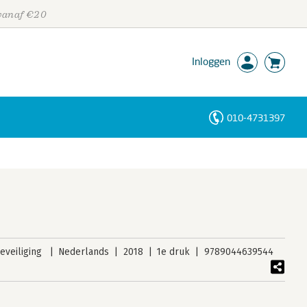
 vanaf €20
Inloggen
010-4731397
Personen
Trefwoorden
veiliging
Nederlands
2018
1e druk
9789044639544