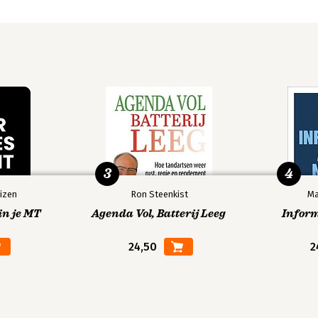
3
4
izen
Ron Steenkist
Ma
in je MT
Agenda Vol, Batterij Leeg
Infor
24,50
2