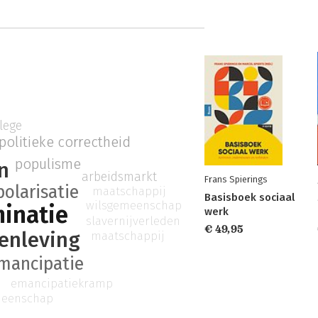
ilege
politieke correctheid
populisme
n
arbeidsmarkt
Frans Spierings
polarisatie
maatschappij
Basisboek sociaal
wilsgemeenschap
minatie
werk
slavernijverleden
€ 49,95
enleving
maatschappij
mancipatie
emancipatiekramp
meenschap