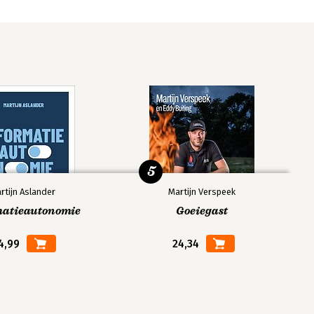
5
rtijn Aslander
Martijn Verspeek
matieautonomie
Goeiegast
4,99
24,34