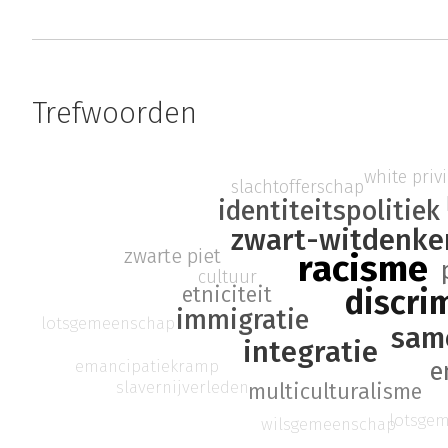
Trefwoorden
white priv
slachtofferschap
identiteitspolitiek
zwart-witdenke
zwarte piet
racisme
cultuur
discri
etniciteit
immigratie
lotsgemeenschap
sam
integratie
emancipatiekramp
e
slavernijverleden
multiculturalisme
lotsge
wilsgemeenschap