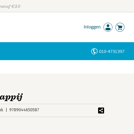
 vanaf €20
Inloggen
010-4731397
Personen
Trefwoorden
appij
uk
9789044650587