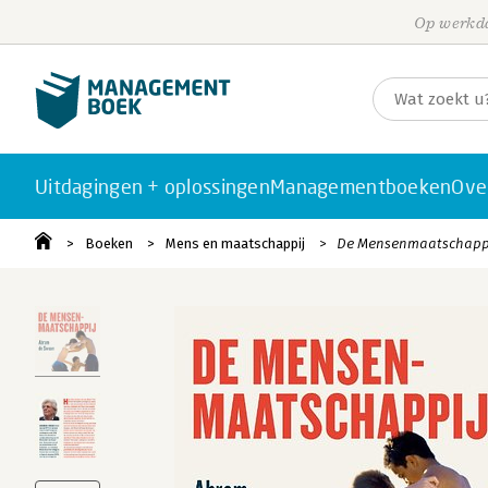
Op werkda
Uitdagingen + oplossingen
Managementboeken
Ove
Boeken
Mens en maatschappij
De Mensenmaatschapp