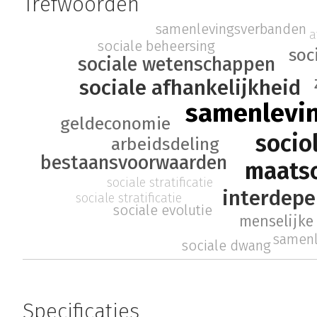
Trefwoorden
samenlevingsverbanden
a
sociale beheersing
soc
sociale wetenschappen
sociale afhankelijkheid
samenlevi
geldeconomie
socio
arbeidsdeling
bestaansvoorwaarden
maatsc
sociale stratificatie
interdepe
sociale stratificatie
sociale evolutie
menselijke
samenl
sociale dwang
Specificaties