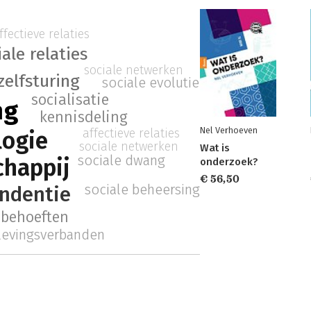
ffectieve relaties
iale relaties
sociale netwerken
zelfsturing
sociale evolutie
socialisatie
ng
kennisdeling
Nel Verhoeven
affectieve relaties
logie
sociale netwerken
Wat is
sociale dwang
happij
onderzoek?
€ 56,50
sociale beheersing
ndentie
 behoeften
evingsverbanden