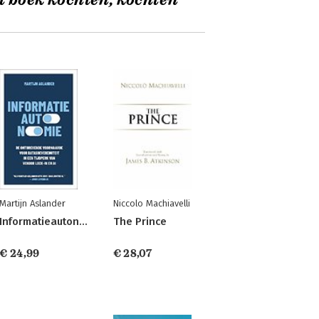
t boek kochten, kochten
Martijn Aslander
Niccolo Machiavelli
Informatieautonomie
The Prince
€ 24,99
€ 28,07