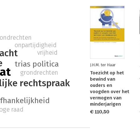
rondrechten
onpartijdigheid
macht
vrijheid
e
trias politica
J.H.M. ter Haar
at
grondrechten
Toezicht op het
bewind van
ijke rechtspraak
ouders en
voogden over het
vermogen van
afhankelijkheid
minderjarigen
oge raad
€ 110,50