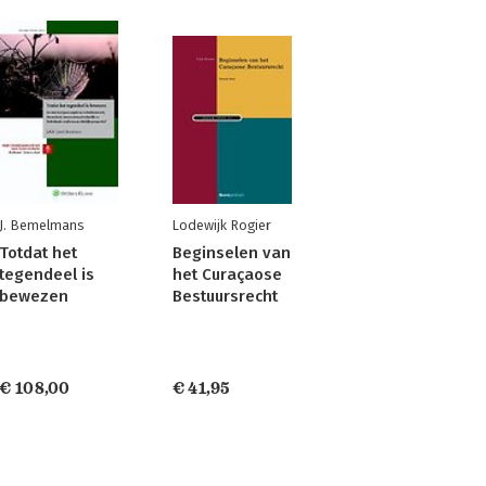
J. Bemelmans
Lodewijk Rogier
Totdat het
Beginselen van
tegendeel is
het Curaçaose
bewezen
Bestuursrecht
€ 108,00
€ 41,95