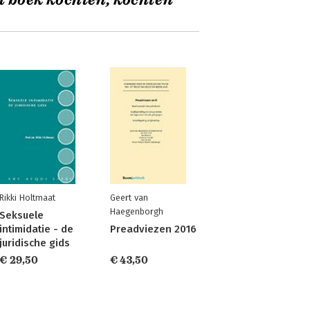
t boek kochten, kochten
Rikki Holtmaat
Geert van
Haegenborgh
Seksuele
intimidatie - de
Preadviezen 2016
juridische gids
€ 29,50
€ 43,50