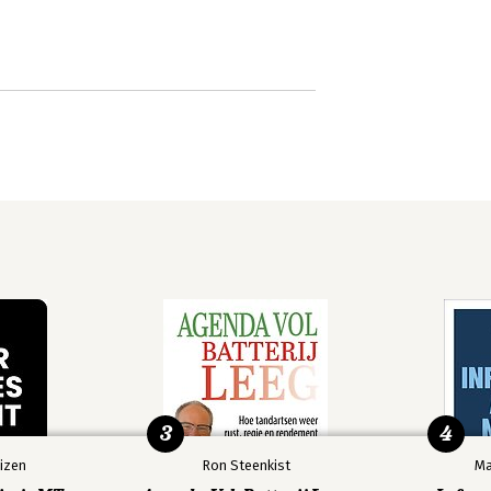
3
4
izen
Ron Steenkist
Ma