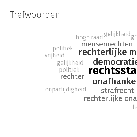
Trefwoorden
gelijkheid
g
hoge raad
mensenrechten
politiek
rechterlijke 
vrijheid
democrati
gelijkheid
rechtssta
politiek
rechter
onafhankel
onpartijdigheid
strafrecht
rechterlijke on
h