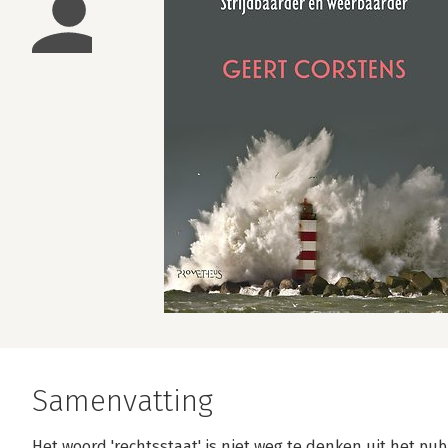
Samenvatting
Het woord 'rechtsstaat' is niet weg te denken uit het pub