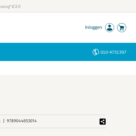
 vanaf €20
Inloggen
010-4731397
Personen
Trefwoorden
k
9789044653014