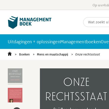
Op werkda
Uitdagingen + oplossingen
Managementboeken
Ove
Boeken
Mens en maatschappij
Onze rechtsstaat