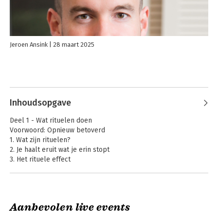
Jeroen Ansink
28 maart 2025
Inhoudsopgave
Deel 1 - Wat rituelen doen
Voorwoord: Opnieuw betoverd
1. Wat zijn rituelen?
2. Je haalt eruit wat je erin stopt
3. Het rituele effect
Deel 2 - Rituelen voor onszelf
4. Hoe je jezelf het best kunt presenteren
5. Hoe je kunt genieten
Aanbevolen live events
6. Op koers blijven
7. Hoe je jezelf kunt worden