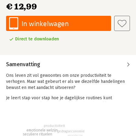
€ 12,99
In winkelwagen
Direct te downloaden
Samenvatting
Ons leven zit vol gewoontes om onze productiviteit te
verhogen. Maar wat gebeurt er als we diezelfde handelingen
bewust en met aandacht uitvoeren?
Je leert stap voor stap hoe je dagelijkse routines kunt
transformeren in krachtige rituelen, en hoe deze kleine
veranderingen onze prestaties verbeteren en ons dagelijks
leven diepgang en betekenis geven. Van het perfectioneren
van je werk tot het verdiepen van vriendschappen en het
productiviteit
koesteren van memorabele momenten: Norton bewijst in deze
emotionele welzijn
gedragseconomie
praktische gids dat de kracht van rituelen onmisbaar is in een
seculiere rituelen
verandering