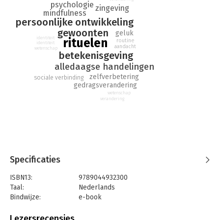
psychologie
zinvol leven.
zingeving
mindfulness
persoonlijke ontwikkeling
gewoonten
geluk
identiteit
rituelen
routine
identiteit
aandacht
wetenschap
betekenisgeving
alledaagse handelingen
zelfverbetering
sociale verbinding
gedragsverandering
wetenschap
verandering
Specificaties
ISBN13:
9789044932300
Taal:
Nederlands
Bindwijze:
e-book
Beveiliging:
none
Bestandsformaat:
epub
Lezersrecensies