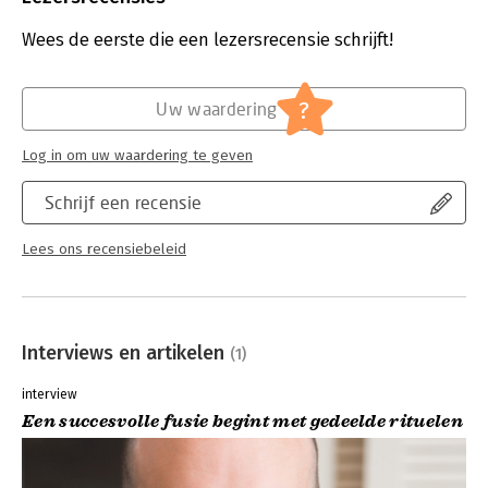
Aantal pagina's:
304
Uitgever:
AW Bruna
Wees de eerste die een lezersrecensie schrijft!
Druk:
2
Verschijningsdatum:
7-1-2025
?
Uw waardering
Hoofdrubriek:
Psychologie
Log in om uw waardering te geven
Schrijf een recensie
Lees ons recensiebeleid
Interviews en artikelen
(1)
interview
Een succesvolle fusie begint met gedeelde rituelen