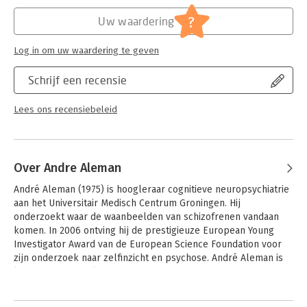
Hoofdrubriek:
Psychologie
?
Uw waardering
Log in om uw waardering te geven
Schrijf een recensie
Lees ons recensiebeleid
Over Andre Aleman
André Aleman (1975) is hoogleraar cognitieve neuropsychiatrie 
aan het Universitair Medisch Centrum Groningen. Hij 
onderzoekt waar de waanbeelden van schizofrenen vandaan 
komen. In 2006 ontving hij de prestigieuze European Young 
Investigator Award van de European Science Foundation voor 
zijn onderzoek naar zelfinzicht en psychose. André Aleman is 
lid van De Jonge Akademie van de KNAW.
Andere boeken door Andre Aleman