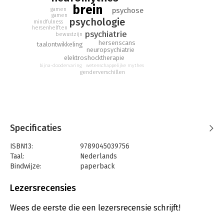
bovenkamer. Wie is hier nou verward? Na lezing van dit boek
brein
psychose
gamen
niemand meer.
gamen
psychologie
mindfulness
hersenhelften
psychiatrie
bewustzijn
hersenscans
taalontwikkeling
neuropsychiatrie
elektroshocktherapie
bijna-doodervaring
wetenschappelijke mythes
genderverschillen
Specificaties
ISBN13:
9789045039756
Taal:
Nederlands
Bindwijze:
paperback
Aantal pagina's:
216
Uitgever:
Atlas-Contact
Lezersrecensies
Druk:
1
Verschijningsdatum:
25-2-2022
Wees de eerste die een lezersrecensie schrijft!