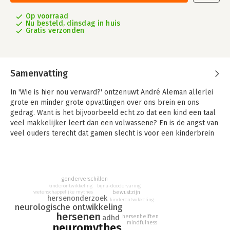
Op voorraad
Nu besteld, dinsdag in huis
Gratis verzonden
Samenvatting
In 'Wie is hier nou verward?' ontzenuwt André Aleman allerlei
grote en minder grote opvattingen over ons brein en ons
gedrag. Want is het bijvoorbeeld echt zo dat een kind een taal
veel makkelijker leert dan een volwassene? En is de angst van
veel ouders terecht dat gamen slecht is voor een kinderbrein
en het gebruik van suiker zo mogelijk nóg slechter? En wat
valt er allemaal te zeggen over mensen met een psychose? Ja,
die zijn verward, maar zijn alle verwarde mensen meteen een
groot gevaar voor zichzelf of hun omgeving?
genderverschillen
kinderontwikkeling
bijna-doodervaring
Gelukkig niet, laat hoogleraar neuropsychiatrie en schrijver
bewustzijn
wetenschappelijke mythes
hersenonderzoek
kinderontwikkeling
van 'Het seniorenbrein' André Aleman overtuigend zien in 'Wie
neurologische ontwikkeling
is nou hier verward?'. Toegankelijk en met vaardige pen
hersenen
adhd
hersenhelften
weerlegt hij in zijn nieuwe boek tien misvattingen over onze
mindfulness
neuromythes