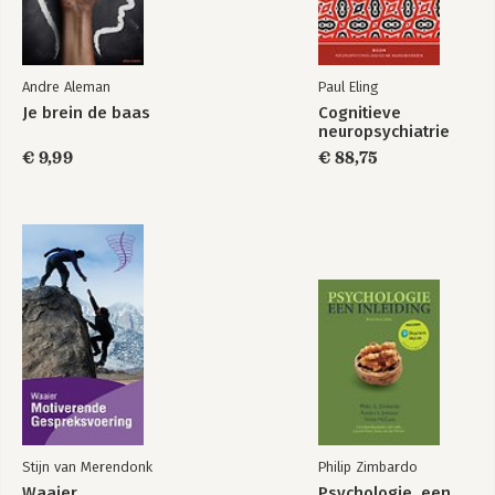
8 Zen zijn – ‘Mindfulness is een hype’ 136
PSYCHIATRIE 153
9 Verward en boos – ‘Mensen met een psychose zijn gevaarlijk’
Andre Aleman
Paul Eling
Cognitieve
155
Je brein de baas
Cognitieve
neuropsychiatrie
10 Geschokt – ‘Elektroshocktherapie is barbaars’ 169
neuropsychiatrie
€ 9,99
€ 88,75
Bibliografie 184
Dankwoord 215
Bekijk alle boeken
Stijn van Merendonk
Philip Zimbardo
Waaier
Psychologie, een