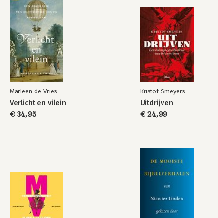
Trust; the social
The End of History
virtues and the
and the Last Man
creation of
prosperity
Marleen de Vries
Kristof Smeyers
Verlicht en vilein
Uitdrijven
Bekijk alle boeken
€ 34,95
€ 24,99