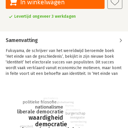
In winkelwagen
Levertijd ongeveer 3 werkdagen
Samenvatting
Fukuyama, de schrijver van het wereldwijd beroemde boek
‘Het einde van de geschiedenis’, bekijkt in zijn nieuwe boek
‘Identiteit’ het electorale succes van populisten. Dit succes
wordt vaak verklaard vanuit economische motieven, maar komt
in feite voort uit een behoefte aan identiteit. In ‘Het einde van
de geschiedenis’ schreef Fukuyama al dat mensen hechten aan
erkenning van hun waardigheid.
Nu verklaart hij vanuit dit begrip het huidige tijdsgewricht.
Voorheen streefde de liberale democratie naar universele
geschiedenis
politieke filosofie
erkenning van burgerschap met onvervreemdbare rechten. Nu
globalisering
nationalisme
thymos
heeft identiteitspolitiek op basis van religie, ras, etniciteit of
geschiedenis
liberale democratie
gender de overhand. De opleving van de gepolitiseerde islam,
burgerschap
waardigheid
immigratie
identiteitspolitiek gericht op etnische minderheden, activisme
samenleving
democratie
op universiteiten en het anti-immigranten-populisme zijn daar
thymos
etniciteit