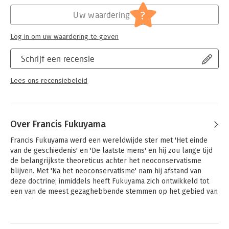
Hoofdrubriek:
Geschiedenis
?
Uw waardering
Log in om uw waardering te geven
Schrijf een recensie
Lees ons recensiebeleid
Over Francis Fukuyama
Francis Fukuyama werd een wereldwijde ster met 'Het einde 
van de geschiedenis' en 'De laatste mens' en hij zou lange tijd 
de belangrijkste theoreticus achter het neoconservatisme 
blijven. Met 'Na het neoconservatisme' nam hij afstand van 
deze doctrine; inmiddels heeft Fukuyama zich ontwikkeld tot 
een van de meest gezaghebbende stemmen op het gebied van 
politiek. 

Andere boeken door Francis
Hij is een van de meest gevraagde sprekers ter wereld. 