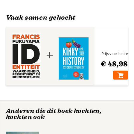
Fukuyama
Fukuyama werkt als hoogleraar internationale politieke 
economie aan de John Hopkins University.
Vaak samen gekocht
Prijs voor beide
€ 48,98
Identiteit
State-Building
Anderen die dit boek kochten,
kochten ook