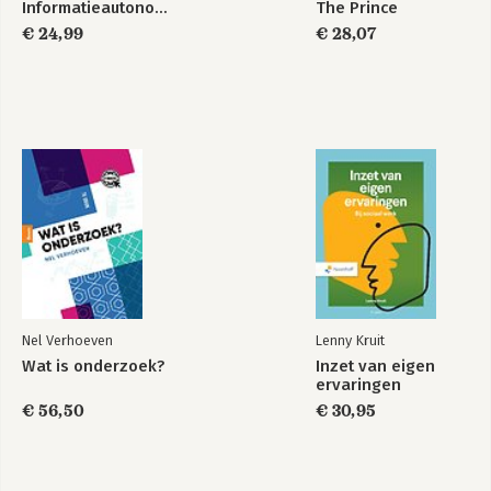
Informatieautonomie
The Prince
Het laatste woord is aan Judith Butler: How to
€ 24,99
€ 28,07
commit to Trouble? 72
Dankwoord 74
Verantwoording vertalingen citaten 74
Enkele begrippen verklaard 75
Bibliografie 81
Noten 85
Nel Verhoeven
Lenny Kruit
Wat is onderzoek?
Inzet van eigen
ervaringen
€ 56,50
€ 30,95