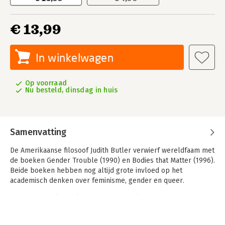
€ 13,99
In winkelwagen
Op voorraad
Nu besteld, dinsdag in huis
Samenvatting
De Amerikaanse filosoof Judith Butler verwierf wereldfaam met
de boeken Gender Trouble (1990) en Bodies that Matter (1996).
Beide boeken hebben nog altijd grote invloed op het
academisch denken over feminisme, gender en queer.
Een van de belangrijkste noties die Butler introduceerde is dat
genderongelijkheid, homofobie en seksisme grotendeels
socio-cultureel worden verankerd in imitatie van idolen en