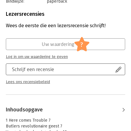
Bindwijze:
paperback
Aantal pagina's:
96
Uitgever:
Atlas-Contact
Lezersrecensies
Druk:
1
Verschijningsdatum:
10-5-2024
Wees de eerste die een lezersrecensie schrijft!
Hoofdrubriek:
Mens en maatschappij
Serie:
De kleine...
?
Uw waardering
Log in om uw waardering te geven
Schrijf een recensie
Lees ons recensiebeleid
Inhoudsopgave
1 Here comes Trouble 7
Butlers revolutionaire geest 7