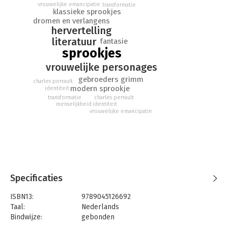
vrouwelijke emancipatie
transformatie
klassieke sprookjes
dromen en verlangens
hervertelling
literatuur
fantasie
sprookjes
vrouwelijke personages
gebroeders grimm
charles perrault
modern sprookje
identiteit
transformatie
charles perrault
menselijkheid
identiteit
vrouwelijke emancipatie
Specificaties
ISBN13:
9789045126692
Taal:
Nederlands
Bindwijze:
gebonden
Aantal pagina's:
248