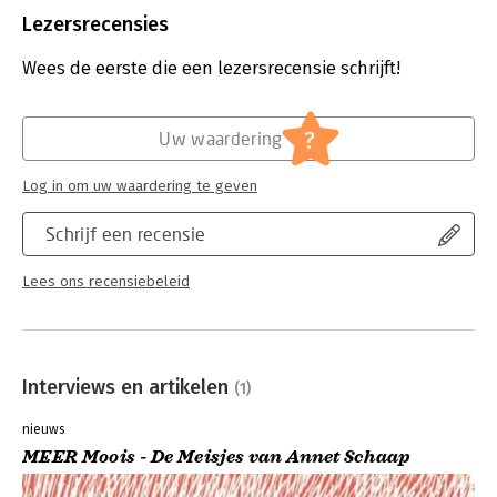
Uitgever:
Querido
Lezersrecensies
Druk:
1
Verschijningsdatum:
7-9-2021
Wees de eerste die een lezersrecensie schrijft!
Hoofdrubriek:
Jeugd
?
Uw waardering
Log in om uw waardering te geven
Schrijf een recensie
Lees ons recensiebeleid
Interviews en artikelen
(1)
nieuws
MEER Moois - De Meisjes van Annet Schaap