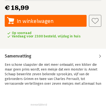
€ 18,99
In winkelwagen
Op voorraad
Vandaag voor 23:00 besteld, vrijdag in huis
Samenvatting
Een schone slaapster die niet meer ontwaakt, een kikker die
maar geen prins wordt, een meisje dat een monster is: Annet
Schaap bewerkte zeven bekende sprookjes, vijf van de
gebroeders Grimm en twee van Charles Perrault, tot
verrassende vertellingen over zeven meisjes met allemaal hun
eigen dromen en verlangens, meisjes die niet langer
sprookjesfiguren zijn maar mensen van vlees en bloed.
menselijkheid