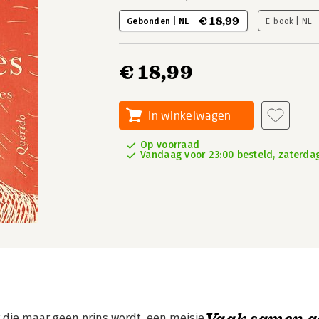
€ 18,99
Gebonden | NL
E-book | NL
€ 18,99
In winkelwagen
Op voorraad
Vandaag voor 23:00 besteld, zaterdag
Vaak samen g
 die maar geen prins wordt, een meisje