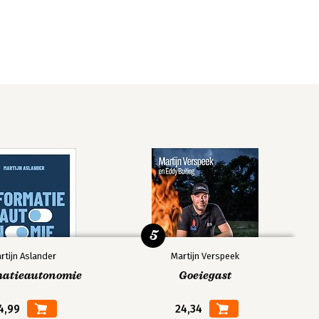
5
rtijn Aslander
Martijn Verspeek
matieautonomie
Goeiegast
4,99
24,34