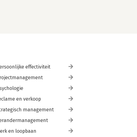
ersoonlijke effectiviteit
rojectmanagement
sychologie
eclame en verkoop
trategisch management
erandermanagement
erk en loopbaan