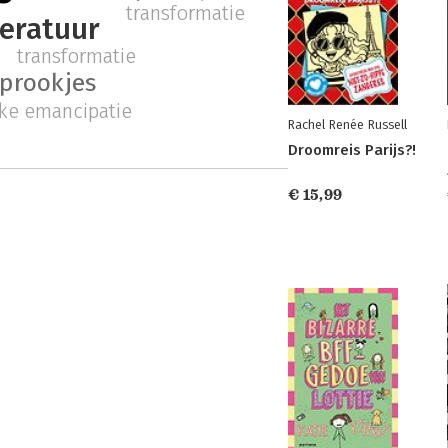
transformatie
teratuur
transformatie
sprookjes
jke emancipatie
Rachel Renée Russell
Droomreis Parijs?!
€ 15,99