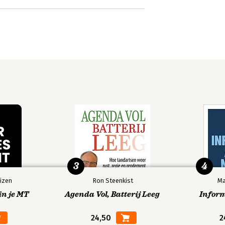
3
4
izen
Ron Steenkist
Ma
in je MT
Agenda Vol, Batterij Leeg
Infor
24,50
2