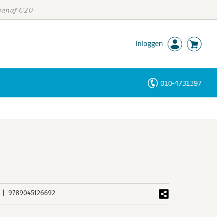
 vanaf €20
Inloggen
010-4731397
Personen
Trefwoorden
9789045126692