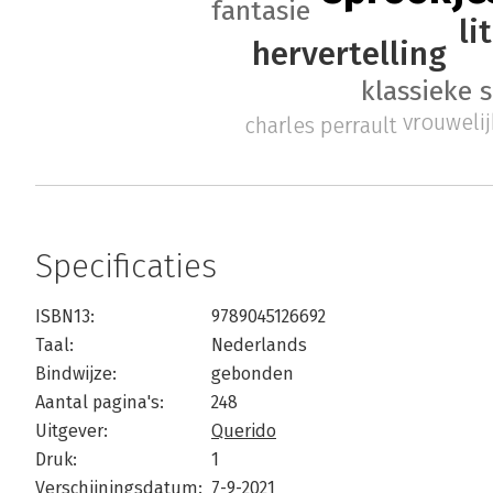
fantasie
li
hervertelling
klassieke 
vrouweli
charles perrault
Specificaties
ISBN13:
9789045126692
Taal:
Nederlands
Bindwijze:
gebonden
Aantal pagina's:
248
Uitgever:
Querido
Druk:
1
Verschijningsdatum:
7-9-2021