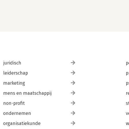
juridisch
p
leiderschap
p
marketing
p
mens en maatschappij
r
non-profit
s
ondernemen
v
organisatiekunde
w