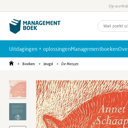
Op werkda
Uitdagingen + oplossingen
Managementboeken
Ove
Boeken
Jeugd
De Meisjes