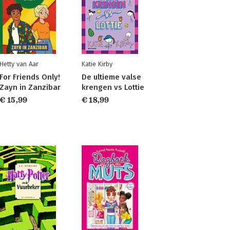
Hetty van Aar
Katie Kirby
For Friends Only!
De ultieme valse
Zayn in Zanzibar
krengen vs Lottie
€ 15,99
€ 18,99