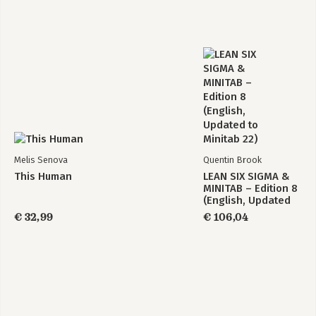
Deel 6: Het deel van de tientallen
HOOFDSTUK 19:Tien Best Practices
HOOFDSTUK 20:Tien valkuilen die je moet vermijden
HOOFDSTUK 21:Tien plekken waar je om hulp kunt vragen
Melis Senova
Quentin Brook
This Human
LEAN SIX SIGMA &
MINITAB – Edition 8
(English, Updated
to Minitab 22)
€ 32,99
€ 106,04