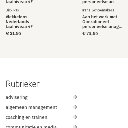
Dick Pak
Irene Schoemakers
Vlekkeloos
Aan het werk met
Nederlands
Operationeel
taalniveau 4F
personeelsmanagement
€ 21,95
€ 75,95
Rubrieken
advisering
algemeen management
coaching en trainen
communicatie en media