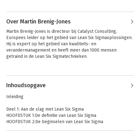
Over Martin Brenig-Jones
Martin Brenig-Jones is directeur bij Catalyst Consulting, 
Europees leider op het gebied van Lean Six Sigmaoplossingen. 
Hij is expert op het gebied van kwaliteits- en 
verandermanagement en heeft meer dan 1000 mensen 
getraind in de Lean Six Sigmatechnieken.
Andere boeken door Martin Brenig-
Lean Six Sigma For
Lean Six Sigma
Dummies
Jones
Business
Inhoudsopgave
Transformation For
Dummies
Inleiding
Deel 1: Aan de slag met Lean Six Sigma
HOOFDSTUK 1:De definitie van Lean Six Sigma
HOOFDSTUK 2:De beginselen van Lean Six Sigma
Deel 2: Werken met Lean Six Sigma