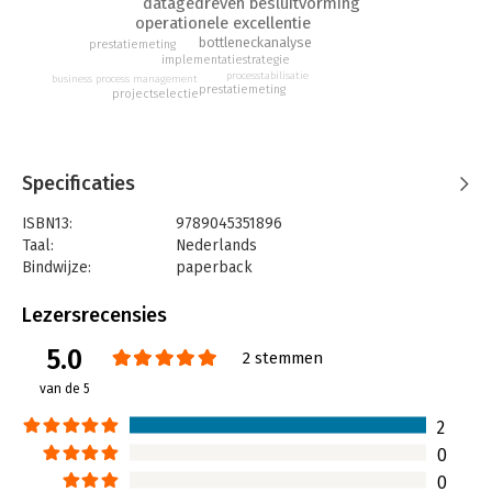
datagedreven besluitvorming
operationele excellentie
bottleneckanalyse
prestatiemeting
implementatiestrategie
processtabilisatie
business process management
prestatiemeting
projectselectie
Specificaties
ISBN13:
9789045351896
Taal:
Nederlands
Bindwijze:
paperback
Aantal pagina's:
368
Uitgever:
BBNC Uitgevers
Lezersrecensies
Druk:
3
5.0
Verschijningsdatum:
12-10-2018
2 stemmen
van de 5
Hoofdrubriek:
Organisatiekunde
Serie:
Dummies (Nederlandstalig)
2
0
0