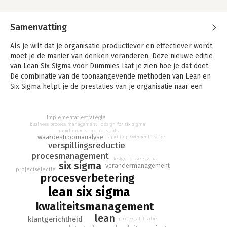
Samenvatting
Als je wilt dat je organisatie productiever en effectiever wordt,
moet je de manier van denken veranderen. Deze nieuwe editie
van Lean Six Sigma voor Dummies laat je zien hoe je dat doet.
De combinatie van de toonaangevende methoden van Lean en
Six Sigma helpt je de prestaties van je organisatie naar een
hoger niveau te tillen. In begrijpelijk Nederlands lees je alle
tools en technieken die je nodig hebt om Lean Six Sigma
succesvol te implementeren in je organisatie.
implementatiestrategie
business process management
design for six sigma
rapid improvement events
Welke zakelijke doelen je ook hebt, dit boek maakt het
waardestroomanalyse
rapid improvement events
makkelijker dan ooit om ze te bereiken. John Morgan en Martin
verspillingsreductie
Brenig-Jones zijn directeurs bij Catalyst Consulting, Europees
procesmanagement
design for six sigma
six sigma
leider op het gebied van Lean Six Sigma-oplossingen. John
verandermanagement
projectselectie
houdt zich bezig met productdesign en -ontwikkeling en Martin
procesverbetering
is expert op het gebied van kwaliteits- en
lean six sigma
verandermanagement. Beiden zijn ervaren coaches en trainers.
kwaliteitsmanagement
lean
klantgerichtheid
processtabilisatie