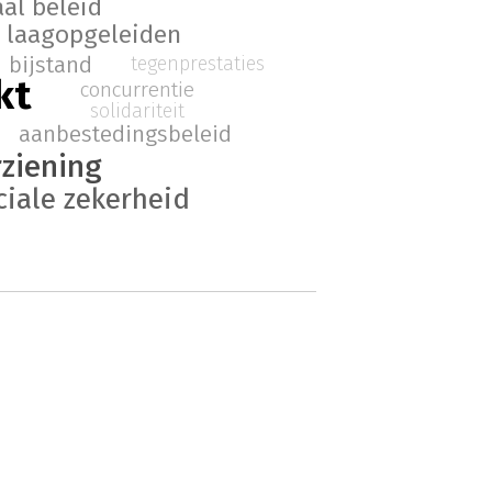
aal beleid
laagopgeleiden
bijstand
tegenprestaties
kt
concurrentie
solidariteit
aanbestedingsbeleid
rziening
ciale zekerheid