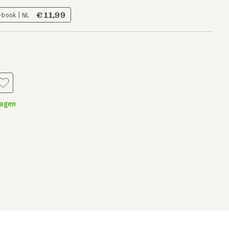
€ 11,99
-book | NL
dagen