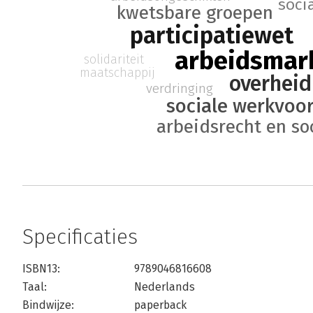
soci
kwetsbare groepen
participatiewet
arbeidsmar
solidariteit
maatschappij
overheid
verdringing
sociale werkvoo
arbeidsrecht en so
Specificaties
ISBN13:
9789046816608
Taal:
Nederlands
Bindwijze:
paperback