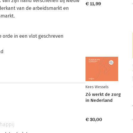
. Van zijn hand verschenen bij Nieuw
€ 11,99
derkant van de arbeidsmarkt en
smarkt.
e orde in een vlot geschreven
ad
Kees Wessels
Zó werkt de zorg
in Nederland
€ 30,00
happij