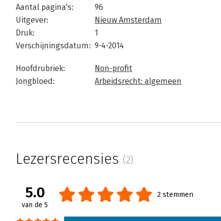
Aantal pagina's:
96
Uitgever:
Nieuw Amsterdam
Druk:
1
Verschijningsdatum:
9-4-2014
Hoofdrubriek:
Non-profit
Jongbloed:
Arbeidsrecht: algemeen
Lezersrecensies
(2)
5.0
2 stemmen
van de 5