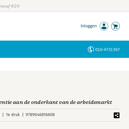
 vanaf €20
Inloggen
010-4731397
Personen
Trefwoorden
entie aan de onderkant van de arbeidsmarkt
4
1e druk
9789046816608