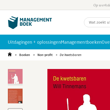
Op werkda
Uitdagingen + oplossingen
Managementboeken
Ove
Boeken
Non-profit
De kwetsbaren