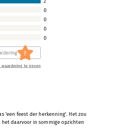
2
0
0
0
0
?
rdering
 waardering te geven
s 'een feest der herkenning'. Het zou
 is het daarvoor in sommige opzichten