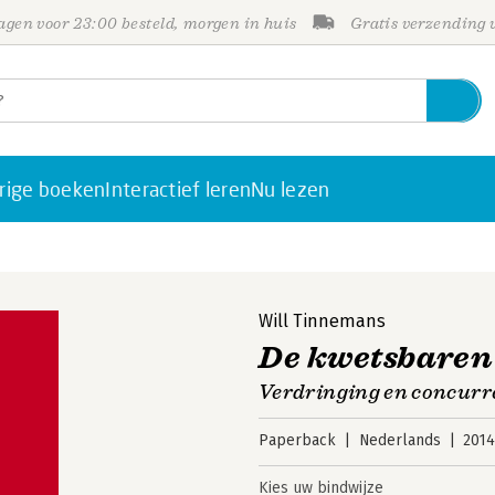
gen voor 23:00 besteld, morgen in huis
Gratis verzending
rige boeken
Interactief leren
Nu lezen
Will Tinnemans
De kwetsbaren
Verdringing en concurr
Paperback
Nederlands
201
Kies uw bindwijze