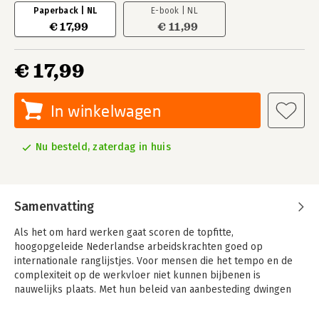
Paperback | NL
E-book | NL
€ 17,99
€ 11,99
€ 17,99
In winkelwagen
Nu besteld, zaterdag in huis
Samenvatting
Als het om hard werken gaat scoren de topfitte,
hoogopgeleide Nederlandse arbeidskrachten goed op
internationale ranglijstjes. Voor mensen die het tempo en de
complexiteit op de werkvloer niet kunnen bijbenen is
nauwelijks plaats. Met hun beleid van aanbesteding dwingen
gemeenten het bedrijfsleven om op het ene moment mensen
aan te nemen en ze op het andere moment op straat te zetten.