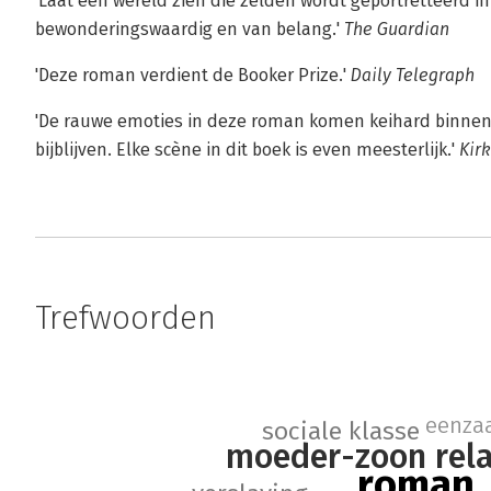
'Laat een wereld zien die zelden wordt geportretteerd in l
bewonderingswaardig en van belang.'
The Guardian
'Deze roman verdient de Booker Prize.'
Daily Telegraph
'De rauwe emoties in deze roman komen keihard binne
bijblijven. Elke scène in dit boek is even meesterlijk.'
Kir
Trefwoorden
eenza
sociale klasse
moeder-zoon rela
roman