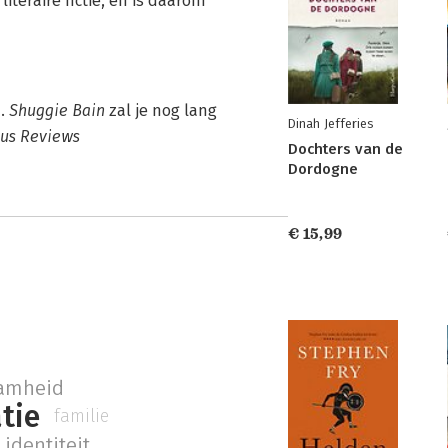
iteraire fictie, en is daarom
n.
Shuggie Bain
zal je nog lang
Dinah Jefferies
kus Reviews
Dochters van de
Dordogne
€ 15,99
amheid
tie
familie
identiteit