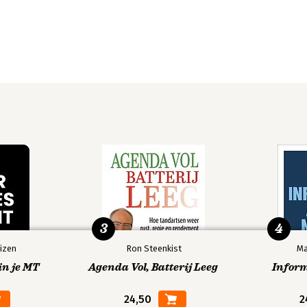
3
4
izen
Ron Steenkist
Ma
in je MT
Agenda Vol, Batterij Leeg
Infor
24,50
2