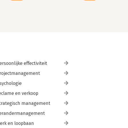
ersoonlijke effectiviteit
rojectmanagement
sychologie
eclame en verkoop
trategisch management
erandermanagement
erk en loopbaan