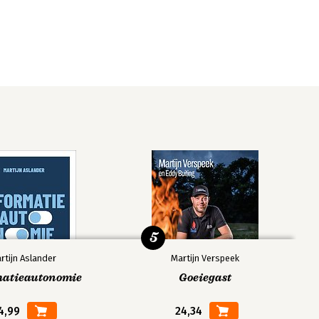
5
rtijn Aslander
Martijn Verspeek
matieautonomie
Goeiegast
4,99
24,34