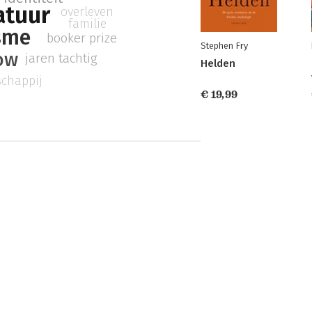
ratuur
overleven
familie
sme
booker prize
Stephen Fry
ow
jaren tachtig
Helden
chappij
€ 19,99