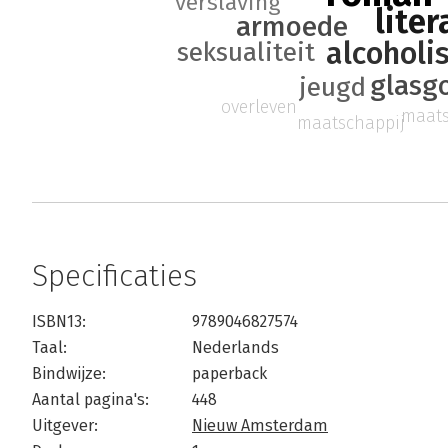
verslaving
lite
armoede
alcoholi
seksualiteit
glasg
jeugd
overleven
maats
maatschappij
Specificaties
ISBN13:
9789046827574
Taal:
Nederlands
Bindwijze:
paperback
Aantal pagina's:
448
Uitgever:
Nieuw Amsterdam