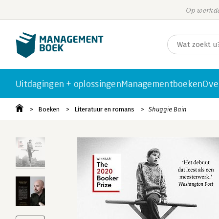
Op werkda
Uitdagingen + oplossingen
Managementboeken
Ove
Boeken
Literatuur en romans
Shuggie Bain