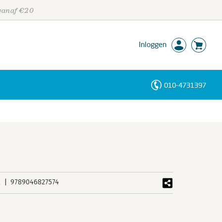
 vanaf €20
Inloggen
010-4731397
Personen
Trefwoorden
k
9789046827574