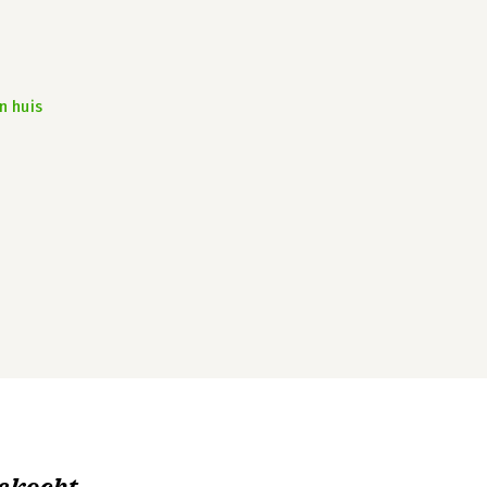
n huis
ekocht