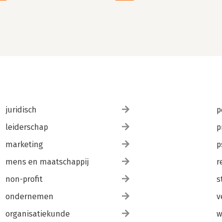
juridisch
p
leiderschap
p
marketing
p
mens en maatschappij
r
non-profit
s
ondernemen
v
organisatiekunde
w