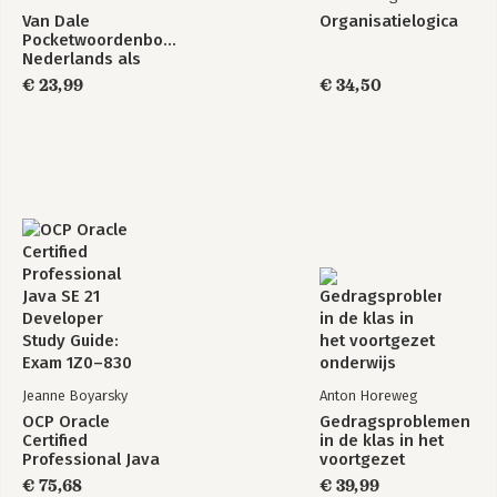
Van Dale
Organisatielogica
Pocketwoordenboek
Nederlands als
tweede taal (NT2)
€ 23,99
€ 34,50
Jeanne Boyarsky
Anton Horeweg
OCP Oracle
Gedragsproblemen
Certified
in de klas in het
Professional Java
voortgezet
SE 21 Developer
onderwijs
€ 75,68
€ 39,99