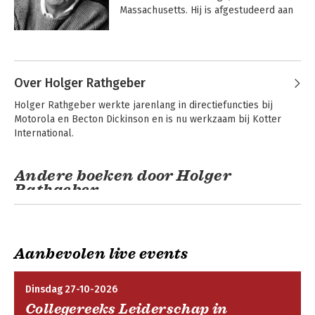
Massachusetts. Hij is afgestudeerd aan 
MIT en Harvard en is sinds 1972 
verbonden aan de Harvard Business 
Andere boeken door John Kotter
School. In 1980, hij was toen 
drieëndertig jaar oud, kreeg hij een 
vaste aanstelling en een volledig 
Over Holger Rathgeber
professoraat aan het 
Holger Rathgeber werkte jarenlang in directiefuncties bij 
opleidingsinstituut, waarmee hij een van 
Motorola en Becton Dickinson en is nu werkzaam bij Kotter 
de jongste mensen in de geschiedenis 
International.
van Harvard werd die een dergelijke 
eer te beurt viel.
Andere boeken door Holger
Rathgeber
Our Iceberg Is
Leiderschap bij
Melting
verandering
Aanbevolen live events
Dinsdag 27-10-2026
Collegereeks Leiderschap in