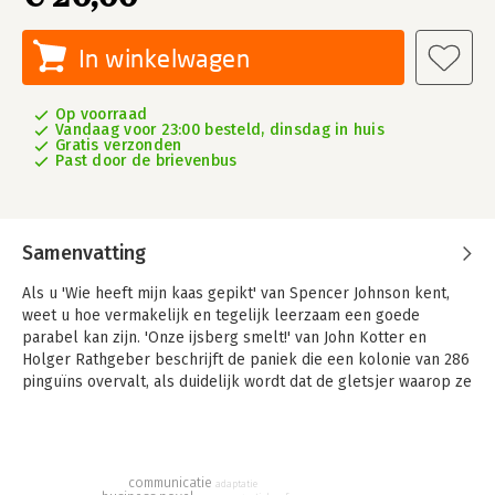
In winkelwagen
Op voorraad
Vandaag voor 23:00 besteld, dinsdag in huis
Gratis verzonden
Past door de brievenbus
Samenvatting
Als u 'Wie heeft mijn kaas gepikt' van Spencer Johnson kent,
weet u hoe vermakelijk en tegelijk leerzaam een goede
parabel kan zijn. 'Onze ijsberg smelt!' van John Kotter en
Holger Rathgeber beschrijft de paniek die een kolonie van 286
pinguïns overvalt, als duidelijk wordt dat de gletsjer waarop ze
leven op smelten staat.
In eerste instantie vertoont elke pinguïn een andere reactie, of
komt met zijn eigen oplossing, totdat duidelijk wordt dat
communicatie
samenwerking de enige manier is om de problemen duurzaam
adaptatie