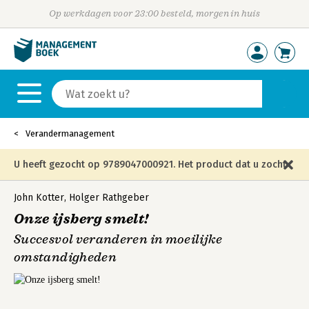
Op werkdagen voor 23:00 besteld, morgen in huis
Verandermanagement
U heeft gezocht op 9789047000921. Het product dat u zocht
is niet meer in die editie leverbaar en is vervangen door de
John Kotter
,
Holger Rathgeber
Onze ijsberg smelt!
onderstaande editie.
Succesvol veranderen in moeilijke
omstandigheden