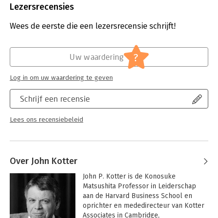
Uitgever:
Business Contact
Lezersrecensies
Druk:
29
Verschijningsdatum:
14-3-2023
Wees de eerste die een lezersrecensie schrijft!
Hoofdrubriek:
Verandermanagement
Serie:
Business Bibliotheek
?
Uw waardering
Log in om uw waardering te geven
Schrijf een recensie
Lees ons recensiebeleid
Over John Kotter
John P. Kotter is de Konosuke 
Matsushita Professor in Leiderschap 
aan de Harvard Business School en 
oprichter en mededirecteur van Kotter 
Associates in Cambridge, 