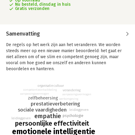
Op voorraad
Nu besteld, dinsdag in huis
Gratis verzonden
Samenvatting
De regels op het werk zijn aan het veranderen. We worden
steeds meer op een nieuwe manier beoordeeld: het gaat er
niet alleen om of we slim en competent genoeg zijn, maar
vooral om hoe goed we onszelf en anderen kunnen
beoordelen en hanteren.
'Emotionele intelligentie in de praktijk' beschrijft het effect van
emotionele intelligentie op bedrijf en organisatie en op de
organisatiecultuur
competentieontwikkeling
verandering
mensen die er werken. Tevens bevat dit boek hulpmiddelen en
aanpassingsvermogen
aanpassingsvermogen
een test om de 'EQ-factor' voor uzelf in kaart te brengen en te
zelfbeheersing
werkomgeving
prestatieverbetering
optimaliseren.
sociale vaardigheden
leidinggeven
empathie
psychologie
leidinggeven
persoonlijke effectiviteit
emotionele intelligentie