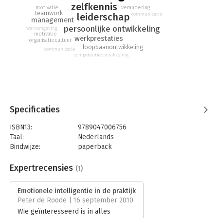
zelfkennis
motivatie
verandering
teamwork
leiderschap
communicatie
management
persoonlijke ontwikkeling
werkomgeving
motivatie
werkprestaties
organisatiecultuur
loopbaanontwikkeling
communicatie
competentieontwikkeling
Specificaties
ISBN13:
9789047006756
Taal:
Nederlands
Bindwijze:
paperback
Aantal pagina's:
480
Uitgever:
Business Contact
Expertrecensies
(1)
Druk:
7
Verschijningsdatum:
5-4-2016
Emotionele intelligentie in de praktijk
Peter de Roode | 16 september 2010
Hoofdrubriek:
Psychologie
Wie geïnteresseerd is in alles