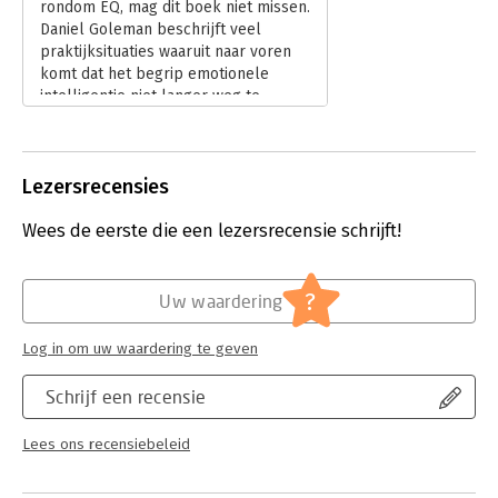
rondom EQ, mag dit boek niet missen.
Daniel Goleman beschrijft veel
praktijksituaties waaruit naar voren
komt dat het begrip emotionele
intelligentie niet langer weg te
denken is in zowel de maatschappij
als in haar organisaties. 'Emotionele
Intelligentie in de praktijk' is een
Lezersrecensies
vertaling en voor het eerst gedrukt in
1999, maar de lezer zal nergens het
Wees de eerste die een lezersrecensie schrijft!
gevoel krijgen dat hij gedateerde
materie voor zijn kiezen krijgt.
Lees verder
?
Uw waardering
Log in om uw waardering te geven
Schrijf een recensie
Lees ons recensiebeleid