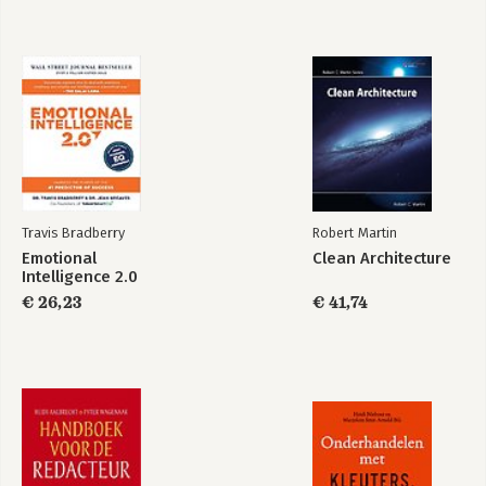
"Becoming the
Boss" by Linda A.
Hill)
Bekijk alle boeken
Travis Bradberry
Robert Martin
Emotional
Clean Architecture
Intelligence 2.0
€ 26,23
€ 41,74