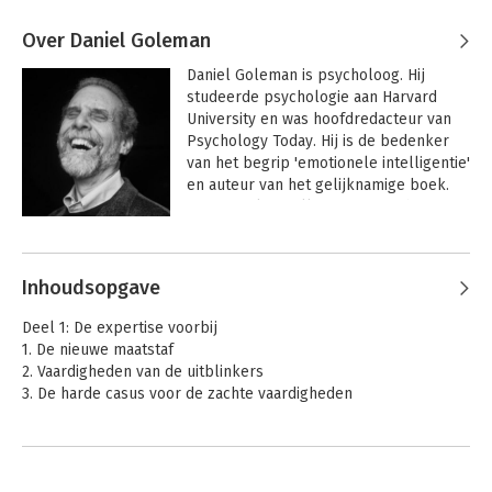
Over Daniel Goleman
Daniel Goleman is psycholoog. Hij 
studeerde psychologie aan Harvard 
University en was hoofdredacteur van 
Psychology Today. Hij is de bedenker 
van het begrip 'emotionele intelligentie' 
en auteur van het gelijknamige boek. 
'Emotionele intelligentie' verscheen in 
1996 en werd in meer dan twintig talen 
Andere boeken door Daniel
vertaald.
Goleman
Inhoudsopgave
Deel 1: De expertise voorbij
1. De nieuwe maatstaf
2. Vaardigheden van de uitblinkers
3. De harde casus voor de zachte vaardigheden
Deel 2: Zelfkennis
4. Het innerlijke roer
5. Zelfbeheersing