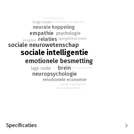
zijn wereldwijde bestseller 'Emotionele Intelligentie'
herdefinieert Daniel Goleman in dit boek de betekenis van
intelligentie en maatschappelijk succes.
neuroplasticiteit
hoge route
emotionele intelligentie
neurale koppeling
empathie
psychologie
relaties
spiegelneuronen
amygdala
sociale neurowetenschap
sociale intelligentie
emotionele besmetting
brein
lage route
neuroplasticiteit
neuropsychologie
emotionele economie
sociale vaardigheid
sociaal bewustzijn
Specificaties