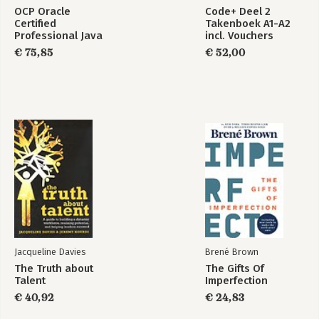
Appendix C: Sociale intelligentie opnieuw bezien
OCP Oracle
Code+ Deel 2
Certified
Takenboek A1-A2
Dankbetuiging
Professional Java
incl. Vouchers
Noten
SE 21 Developer
€ 75,85
€ 52,00
Register
Study Guide: Exam
1Z0–830
Jacqueline Davies
Brené Brown
The Truth about
The Gifts Of
Talent
Imperfection
€ 40,92
€ 24,83