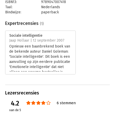
ISBN13:
9789047007418
Taal:
Nederlands
Bindwijze:
paperback
Aantal pagina's:
432
Uitgever:
Business Contact
Expertrecensies
(1)
Druk:
7
Verschijningsdatum:
19-6-2014
Sociale intelligentie
Jaap Hollaar | 12 september 2007
Hoofdrubriek:
Psychologie
Opnieuw een baanbrekend boek van
de bekende auteur Daniel Goleman:
'Sociale intelligentie'. Dit boek is een
aanvulling op zijn eerdere publicatie
'Emotionele intelligentie' dat niet
alleen een enorme bestseller is
maar bovenal een revolutionair boek
waarin Goleman herdefinieerde wat
het betekent om intelligent te zijn.
Lezersrecensies
Lees verder
4.2
6 stemmen
van de 5