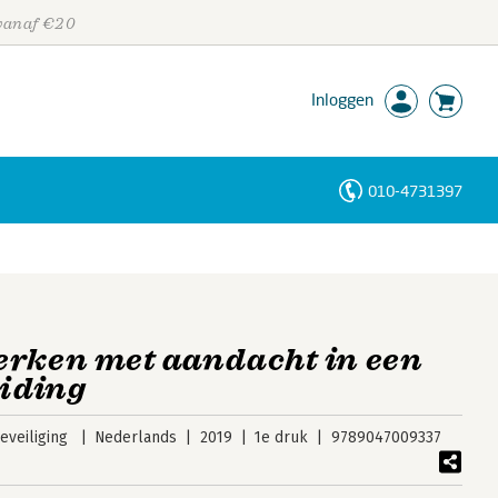
 vanaf €20
Inloggen
010-4731397
Personen
Trefwoorden
erken met aandacht in een
eiding
veiliging
Nederlands
2019
1e druk
9789047009337