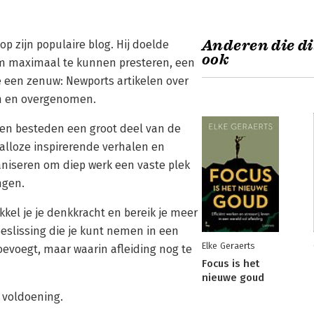
Anderen die di
op zijn populaire blog. Hij doelde
ook
m maximaal te kunnen presteren, een
te een zenuw: Newports artikelen over
n en overgenomen.
en besteden een groot deel van de
alloze inspirerende verhalen en
aniseren om diep werk een vaste plek
ngen.
kel je je denkkracht en bereik je meer
beslissing die je kunt nemen in een
Elke Geraerts
oevoegt, maar waarin afleiding nog te
Focus is het
nieuwe goud
r voldoening.