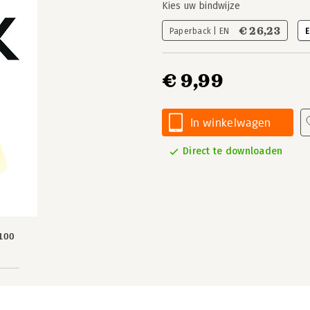
Kies uw bindwijze
€ 26,23
Paperback | EN
E
€ 9,99
In winkelwagen
Direct te downloaden
100