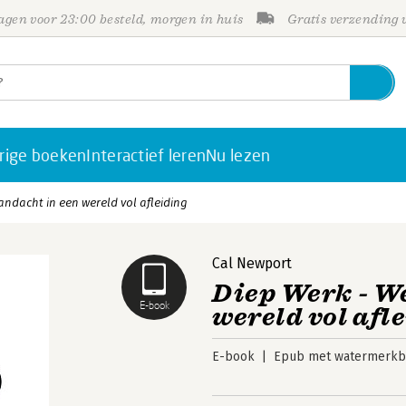
gen voor 23:00 besteld, morgen in huis
Gratis verzending
rige boeken
Interactief leren
Nu lezen
ndacht in een wereld vol afleiding
Cal Newport
Diep Werk - W
E-book
wereld vol afl
E-book
Epub met watermerkbe