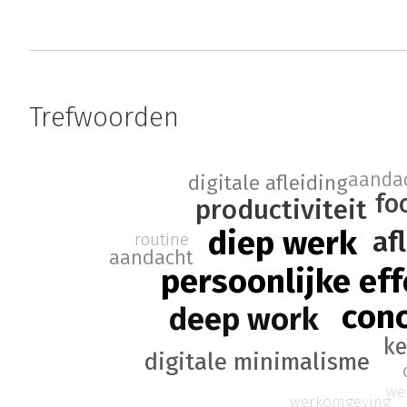
Trefwoorden
aandac
digitale afleiding
fo
productiviteit
diep werk
af
routine
aandacht
persoonlijke eff
conc
deep work
ke
digitale minimalisme
we
werkomgeving