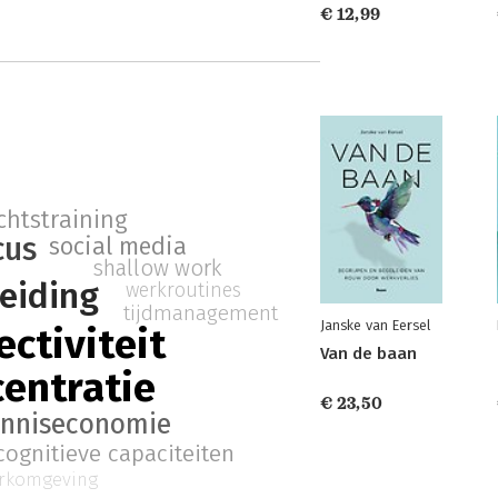
€ 12,99
htstraining
cus
social media
shallow work
leiding
werkroutines
tijdmanagement
Janske van Eersel
ectiviteit
Van de baan
entratie
€ 23,50
nniseconomie
cognitieve capaciteiten
rkomgeving