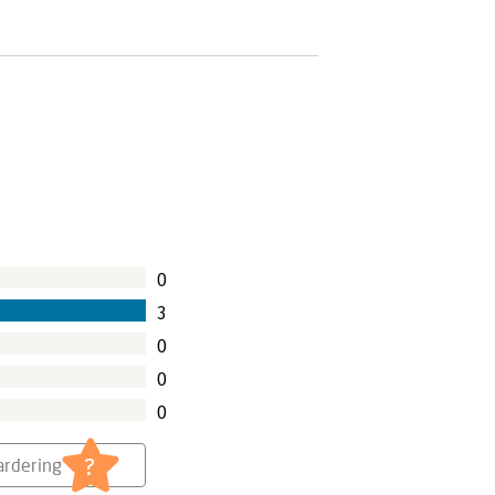
0
3
0
0
0
?
rdering