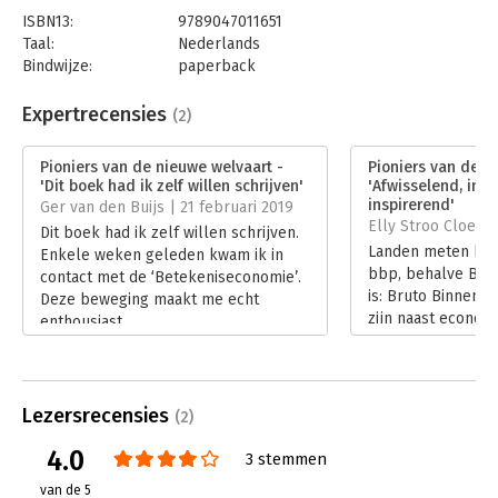
ISBN13:
9789047011651
Taal:
Nederlands
Bindwijze:
paperback
Aantal pagina's:
224
Uitgever:
Business Contact
Expertrecensies
(2)
Druk:
1
Verschijningsdatum:
7-6-2018
Pioniers van de nieuwe welvaart -
Pioniers van de n
'Dit boek had ik zelf willen schrijven'
'Afwisselend, inte
Hoofdrubriek:
Ondernemen
inspirerend'
Ger van den Buijs | 21 februari 2019
Elly Stroo Cloeck 
Dit boek had ik zelf willen schrijven.
Landen meten hun
Enkele weken geleden kwam ik in
bbp, behalve Bhut
contact met de ‘Betekeniseconomie’.
is: Bruto Binnenla
Deze beweging maakt me echt
zijn naast econom
enthousiast.
sociale, ecologisc
Lees verder
persoonlijke zak
Nederland pionie
die ‘nieuwe welvaa
Lezersrecensies
(2)
Lees verder
4.0
3 stemmen
van de 5