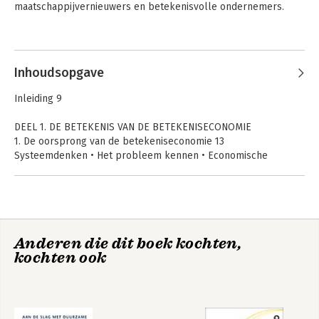
maatschappijvernieuwers en betekenisvolle ondernemers.
Andere boeken door Nadine
Maarhuis
Inhoudsopgave
Ecoliberalisme
Betekeniseconomie
Inleiding 9
DEEL 1. DE BETEKENIS VAN DE BETEKENISECONOMIE
1. De oorsprong van de betekeniseconomie 13
Systeemdenken • Het probleem kennen • Economische
evolutie
2. Manifestaties van de betekeniseconomie 25
Beweging • Verschijningsvormen • Circulaire economie •
Gemenegoedeconomie • Donuteconomie • Regeneratieve
Anderen die dit boek kochten,
economie • Boeddhistische economie
Pioniers van de
kochten ook
nieuwe welvaart
DEEL 2. GESPREKKEN MET BETEKENISVOLLE ONDERNEMERS
3. Een bedrijf als protestbord 51
Handboek
Thrive -
Woede omzetten in actie • Natuurlijke overtuigingskracht • De
betekenisvol
Fundamentals for a
ondernemen
New Economy
kracht om door te knokken • Een stevige begrenzing van