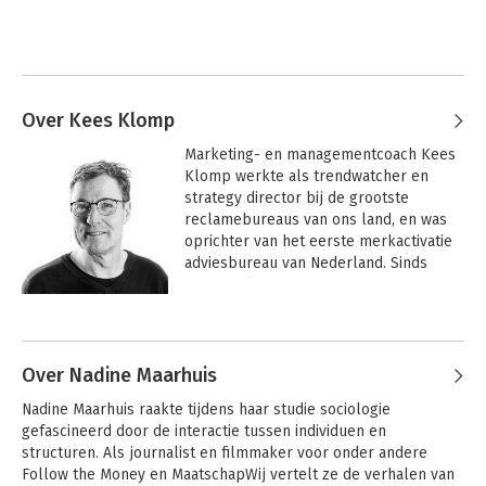
Over Kees Klomp
Marketing- en managementcoach Kees 
Klomp werkte als trendwatcher en 
strategy director bij de grootste 
reclamebureaus van ons land, en was 
oprichter van het eerste merkactivatie 
adviesbureau van Nederland. Sinds 
2006 is Klomp eigenaar van 
Karmanomics, een bureau dat op 
Andere boeken door Kees Klomp
Boeddhistische beginselen merken 
adviseert op het gebied van marketing 
en management.
Over Nadine Maarhuis
Nadine Maarhuis raakte tijdens haar studie sociologie 
gefascineerd door de interactie tussen individuen en 
structuren. Als journalist en filmmaker voor onder andere 
Follow the Money en MaatschapWij vertelt ze de verhalen van 