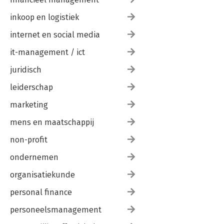
• Andere meetinstrumenten
inkoop en logistiek
14. Een nieuwe manier van zakendoen 196
De opkomst van ethische markten • Het proces is het nieuwe
internet en social media
product • Merkactivisme • Geen nieuwe businesstrend; een
it-management / ict
andere visie op winst • Benefit • Prudentie • Begin met het ‘wat’
• Ondernemen met een open hart
juridisch
Dankwoord 213
leiderschap
Bronnen 217
Over de auteurs 218
marketing
Register 219
mens en maatschappij
non-profit
ondernemen
organisatiekunde
personal finance
personeelsmanagement