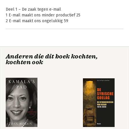
Deel 1 – De zaak tegen e-mail
1 E-mail maakt ons minder productief 25
2 E-mail maakt ons ongelukkig 59
3 E-mail heeft een eigen wil 89
Deel 2 – Principes voor een wereld zonder e-mail
4 Het aandachtskapitaalprincipe 123
5 Het procesprincipe 163
Diep Werk -
Digitaal
Anderen die dit boek kochten,
6 Het protocolprincipe 207
Werken in een
minimalisme
kochten ook
wereld vol afleiding
7 Het specialisatieprincipe 243
Conclusie – De grootste uitdaging van de eenentwintigste eeuw
289
Dankwoord 295
Over de auteur 297
Noten 299
Register 323