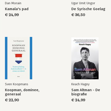
Dan Morain
Ugur Umit Ungor
Kamala's pad
De Syrische Goelag
De tijdsblokplanner
Slow productivity -
€ 24,99
€ 36,50
de kunst van
presteren zonder
burn-out
Bekijk alle boeken
Sven Koopmans
Keach Hagey
Koopman, dominee,
Sam Altman - De
generaal
biografie
€ 22,90
€ 24,99