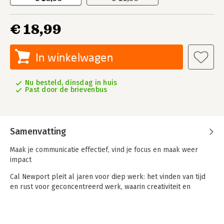
€ 18,99
In winkelwagen
Nu besteld, dinsdag in huis
Past door de brievenbus
Samenvatting
Maak je communicatie effectief, vind je focus en maak weer
impact
Cal Newport pleit al jaren voor diep werk: het vinden van tijd
en rust voor geconcentreerd werk, waarin creativiteit en
origineel denken ontstaat. Maar de constante stroom aan
communicatie heeft ons werk compleet overgenomen,
waardoor strategieën tegen afleiding niet meer genoeg zijn. We