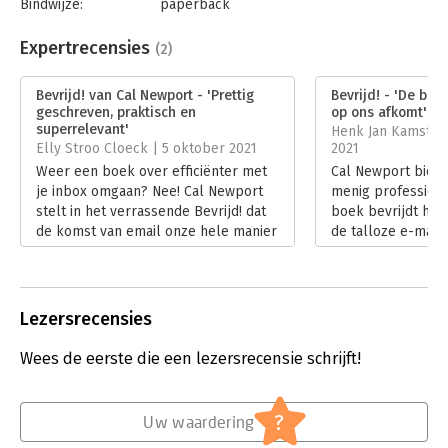
Bindwijze:
paperback
Aantal pagina's:
336
Uitgever:
Business Contact
Expertrecensies
(2)
Druk:
1
Verschijningsdatum:
21-6-2021
Bevrijd! van Cal Newport - 'Prettig
Bevrijd! - 'De baa
geschreven, praktisch en
op ons afkomt'
Hoofdrubriek:
Communicatie en media
,
Psychologie
superrelevant'
Henk Jan Kamsteeg
Elly Stroo Cloeck | 5 oktober 2021
2021
Weer een boek over efficiënter met
Cal Newport biedt
je inbox omgaan? Nee! Cal Newport
menig professional
stelt in het verrassende Bevrijd! dat
boek bevrijdt hij 
de komst van email onze hele manier
de talloze e-mails
van werken ingrijpend heeft
zijn tips toe en w
veranderd. Email heeft gezorgd voor
effectief!
het ‘hyperactieve collectieve brein’.
Lees verder
Lees verder
Lezersrecensies
Wees de eerste die een lezersrecensie schrijft!
?
Uw waardering