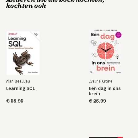
kochten ook
10. Word metacognitief 135
Altruism
Checklist Hoe kun je snel en beter leren? 145
Dankwoord 148
Noten 150
Bekijk alle boeken
Bronvermelding 159
Alan Beaulieu
Eveline Crone
Learning SQL
Een dag in ons
brein
€ 58,95
€ 25,99