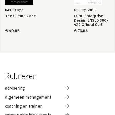
Daniel Coyle
Anthony Bruno
The Culture Code
CCNP Enterprise
Design ENSLD 300-
420 Official Cert
Guide: Designing
€ 40,92
€ 76,54
Cisco Enterprise
Networks
Rubrieken
advisering
algemeen management
coaching en trainen