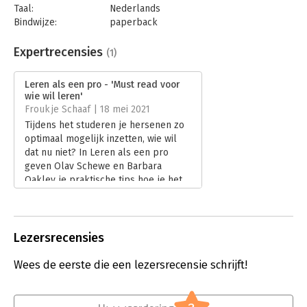
Taal:
Nederlands
Bindwijze:
paperback
Aantal pagina's:
176
Uitgever:
Business Contact
Expertrecensies
(1)
Druk:
1
Verschijningsdatum:
21-1-2021
Leren als een pro - 'Must read voor
wie wil leren'
Hoofdrubriek:
Persoonlijke effectiviteit
Froukje Schaaf | 18 mei 2021
Tijdens het studeren je hersenen zo
optimaal mogelijk inzetten, wie wil
dat nu niet? In Leren als een pro
geven Olav Schewe en Barbara
Oakley je praktische tips hoe je het
leren en studeren zo effectief en
efficiënt mogelijk kunt inzetten. Een
must read voor wie wil leren!
Lees verder
Lezersrecensies
Wees de eerste die een lezersrecensie schrijft!