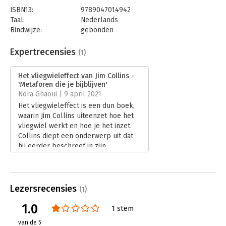
ISBN13:
9789047014942
Taal:
Nederlands
Bindwijze:
gebonden
Aantal pagina's:
88
Uitgever:
Business Contact
Expertrecensies
(1)
Druk:
1
Verschijningsdatum:
25-2-2021
Het vliegwieleffect van Jim Collins -
'Metaforen die je bijblijven'
Hoofdrubriek:
Strategisch management
Nora Ghaoui | 9 april 2021
Serie:
Business Bibliotheek
Het vliegwieleffect is een dun boek,
waarin Jim Collins uiteenzet hoe het
vliegwiel werkt en hoe je het inzet.
Collins diept een onderwerp uit dat
hij eerder beschreef in zijn
invloedrijke bestseller Good to great.
Lees verder
Lezersrecensies
(1)
1.0
1 stem
van de 5