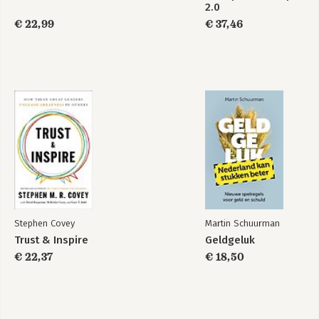
2.0
€ 22,99
€ 37,46
Built to Last
Built to Last
Bekijk alle boeken
Stephen Covey
Martin Schuurman
Trust & Inspire
Geldgeluk
€ 22,37
€ 18,50