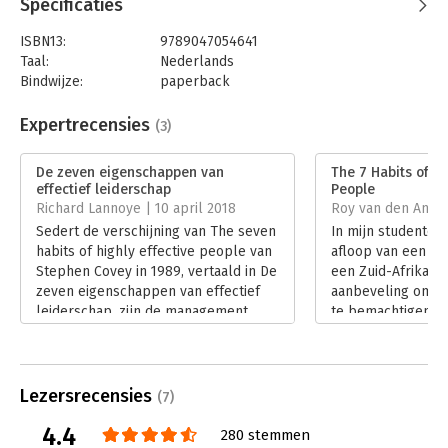
Specificaties
ISBN13:
9789047054641
Taal:
Nederlands
Bindwijze:
paperback
Aantal pagina's:
334
Uitgever:
Business Contact
Expertrecensies
(3)
Druk:
103
Verschijningsdatum:
21-4-2010
De zeven eigenschappen van
The 7 Habits of Hi
effectief leiderschap
People
Hoofdrubriek:
Leiderschap
Richard Lannoye | 10 april 2018
Roy van den Anker
Jongbloed:
Bestuurskunde
Sedert de verschijning van The seven
In mijn studentent
habits of highly effective people van
afloop van een ee
Stephen Covey in 1989, vertaald in De
een Zuid-Afrikaan
zeven eigenschappen van effectief
aanbeveling om e
leiderschap, zijn de management
te bemachtigen v
filosofie en de wijze lessen van deze
‘De 7 eigenschapp
uitzonderlijke leraar alleen maar in
leiderschap’. Ik h
kracht en relevantie toegenomen.
auteur gehoord, 
Lees verder
onder de indruk v
Lezersrecensies
(7)
ik direct doorgel
4.4
lokale boekhande
280 stemmen