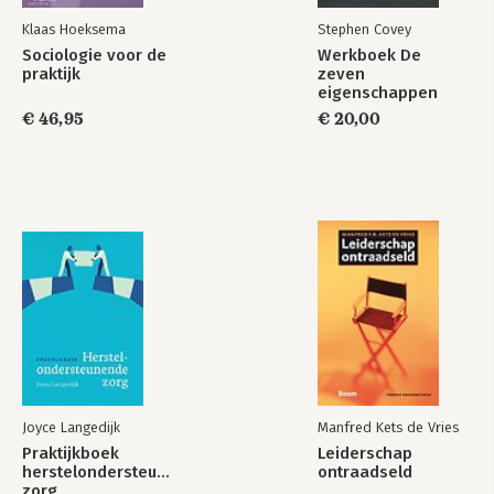
Register
Klaas Hoeksema
Stephen Covey
FranklinCovey-organisatie
Sociologie voor de
Werkboek De
Verder lezen
praktijk
zeven
eigenschappen
€ 46,95
€ 20,00
Joyce Langedijk
Manfred Kets de Vries
Praktijkboek
Leiderschap
herstelondersteunende
ontraadseld
zorg