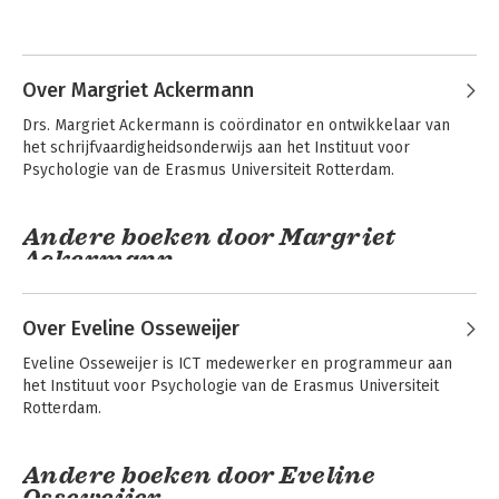
Andere boeken door Henk van der
Momenteel is hij decaan van de Faculteit Sociale 
Molen
Wetenschappen van de Erasmus Universiteit. Voorheen was hij 
gedurende 8 jaar voorzitter van het Nederlands Instituut van 
Over Margriet Ackermann
Psychologen. Hij promoveerde in 1985 bij Gerrit Lang en 
Drs. Margriet Ackermann is coördinator en ontwikkelaar van 
Adriaan de Groot cum laude op een onderzoek naar de 
het schrijfvaardigheidsonderwijs aan het Instituut voor 
effecten van cursussen voor verlegen mensen.
Psychologie van de Erasmus Universiteit Rotterdam.
Andere boeken door Margriet
Ackermann
Over Eveline Osseweijer
Gespreksvoering
Gesprekken in
Eveline Osseweijer is ICT medewerker en programmeur aan 
organisaties
het Instituut voor Psychologie van de Erasmus Universiteit 
Rotterdam.
Andere boeken door Eveline
Osseweijer