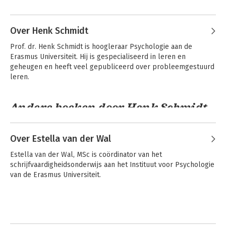
Academic Writing
Skills
Over Henk Schmidt
Prof. dr. Henk Schmidt is hoogleraar Psychologie aan de 
Erasmus Universiteit. Hij is gespecialiseerd in leren en 
geheugen en heeft veel gepubliceerd over probleemgestuurd 
Bekijk alle boeken
leren.
Klinische
Zelf leren schrijven
psychologie
voor economie en
Andere boeken door Henk Schmidt
bedrijfskunde
Academic Writing
Zelf leren schrijven
Skills for Economics
voor economie en
Over Estella van der Wal
and Business
bedrijfskunde
Bekijk alle boeken
Administration
Estella van der Wal, MSc is coördinator van het 
schrijfvaardigheidsonderwijs aan het Instituut voor Psychologie 
van de Erasmus Universiteit.