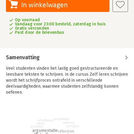
In winkelwagen
Op voorraad
Vandaag voor 23:00 besteld, zaterdag in huis
Gratis verzonden
Past door de brievenbus
Samenvatting
Veel studenten vinden het lastig goed gestructureerde en
leesbare teksten te schrijven. In de cursus Zelf leren schrijven
wordt het schrijfproces ontrafeld in verschillende
deelvaardigheden, waarmee studenten zelfstandig kunnen
oefenen.
Op de website bij het boek wordt steeds een nieuwe
deelvaardigheid behandeld met vuistregels, een aantal korte
oefeningen en voorbeelden van het goede antwoord. De
parafraseren
combinatie van een heldere uitleg over de verschillende
schrijfproces
onderwijs
citeren
vaardigheden en de oefeningen met feedback, leidt tot een
schrijfstijl
schrijfstijl
argumentatie
refereren
zeer effectieve training.