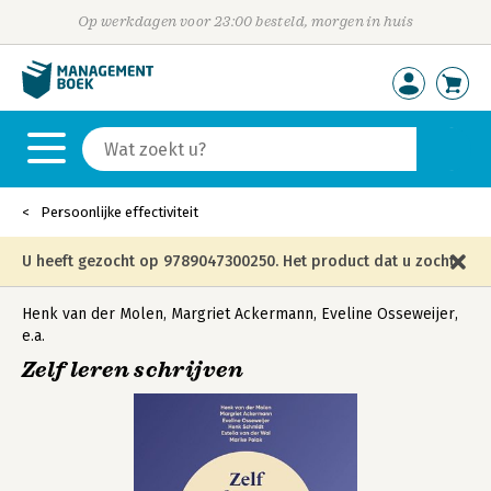
Op werkdagen voor 23:00 besteld, morgen in huis
Persoonlijke effectiviteit
U heeft gezocht op 9789047300250. Het product dat u zocht
is niet meer in die editie leverbaar en is vervangen door de
Henk van der Molen
,
Margriet Ackermann
,
Eveline Osseweijer
,
e.a.
onderstaande editie.
Zelf leren schrijven