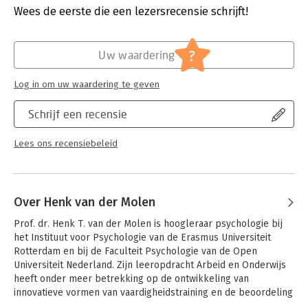
Verschijningsdatum:
12-7-2022
Wees de eerste die een lezersrecensie schrijft!
Hoofdrubriek:
Persoonlijke effectiviteit
?
Uw waardering
Log in om uw waardering te geven
Schrijf een recensie
Lees ons recensiebeleid
Over Henk van der Molen
Prof. dr. Henk T. van der Molen is hoogleraar psychologie bij 
het Instituut voor Psychologie van de Erasmus Universiteit 
Rotterdam en bij de Faculteit Psychologie van de Open 
Universiteit Nederland. Zijn leeropdracht Arbeid en Onderwijs 
heeft onder meer betrekking op de ontwikkeling van 
innovatieve vormen van vaardigheidstraining en de beoordeling 
van de effecten daarvan.
