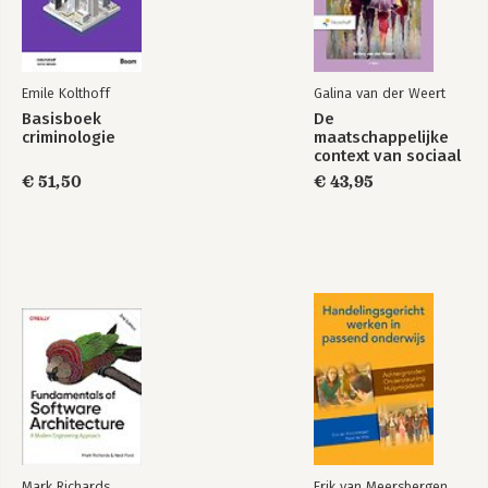
Socialezekerheidsrecht
The Right to Social
in kort bestek
Security: Towards a
New Dawn!
Emile Kolthoff
Galina van der Weert
Basisboek
De
criminologie
maatschappelijke
context van sociaal
werk
€ 51,50
€ 43,95
Proeve van een
Devolution and
herziening van de
Decentralisation in
Grondwet: Sociale
Social Security
Grondrechten
Mark Richards
Erik van Meersbergen