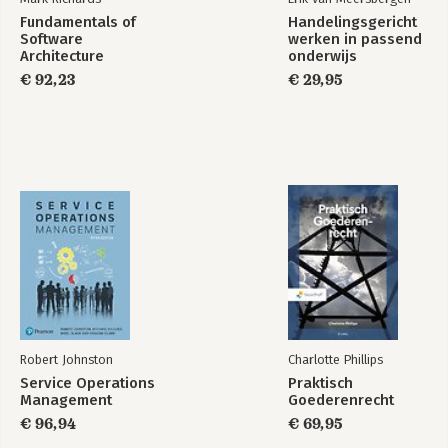
Bekijk alle boeken
Fundamentals of
Handelingsgericht
Software
werken in passend
Architecture
onderwijs
€ 92,23
€ 29,95
Robert Johnston
Charlotte Phillips
Service Operations
Praktisch
Management
Goederenrecht
€ 96,94
€ 69,95