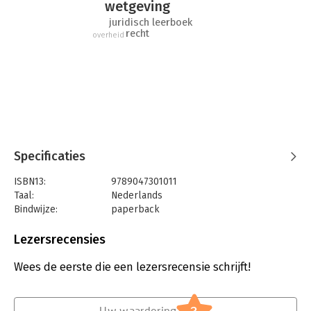
wetgeving
juridisch leerboek
recht
overheid
Specificaties
ISBN13:
9789047301011
Taal:
Nederlands
Bindwijze:
paperback
Aantal pagina's:
520
Uitgever:
Boom Juridische Uitgevers
Lezersrecensies
Druk:
7
Verschijningsdatum:
6-10-2025
Wees de eerste die een lezersrecensie schrijft!
Hoofdrubriek:
Juridisch
Jongbloed:
Sociale verzekeringen en -voorzieningen
Uw waardering