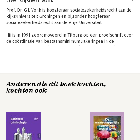
Over Gijsbert Vonk
Prof. Dr. G.J. Vonk is hoogleraar socialezekerheidsrecht aan de 
Rijksuniversiteit Groningen en bijzonder hoogleraar 
socialezekerheidsrecht aan de Vrije Universiteit.

Hij is in 1991 gepromoveerd in Tilburg op een proefschrift over 
Socialezekerheidsrecht
The Right to Social
de coördinatie van bestaansminimumuitkeringen in de 
in kort bestek
Security: Towards a
Europese Gemeenschap. Zijn specialismen liggen op het 
New Dawn!
terrein van (internationaal) socialezekerheidsrecht, Europees 
Andere boeken door Gijsbert Vonk
recht en bestuursrecht.
Bekijk alle boeken
Anderen die dit boek kochten,
kochten ook