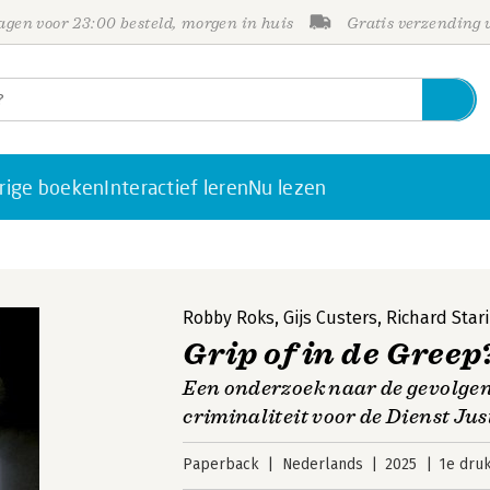
gen voor 23:00 besteld, morgen in huis
Gratis verzending
rige boeken
Interactief leren
Nu lezen
Robby Roks
,
Gijs Custers
,
Richard Star
Grip of in de Greep
Een onderzoek naar de gevolge
criminaliteit voor de Dienst Jus
Paperback
Nederlands
2025
1e dru