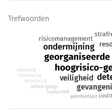
Trefwoorden
strafr
risicomanagement
reso
ondermijning
georganiseerde 
hoogrisico-g
plaatsing
det
monitoring
veiligheid
monitoring
gevangen
prison gangs
humaniteit
justi
penitentiair