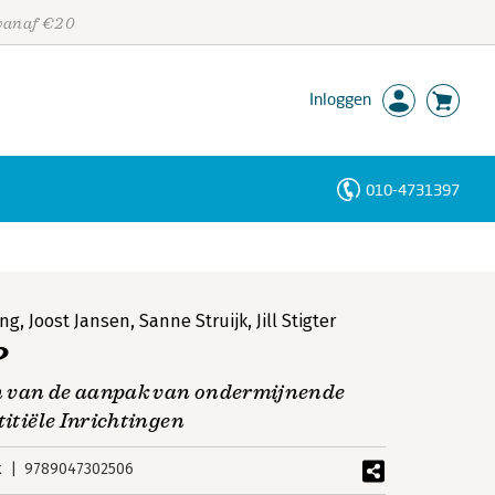
 vanaf €20
Inloggen
010-4731397
Personen
Trefwoorden
ing
,
Joost Jansen
,
Sanne Struijk
,
Jill Stigter
?
n van de aanpak van ondermijnende
titiële Inrichtingen
k
9789047302506