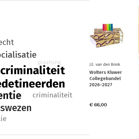
echt
cialisatie
plaatsing
J.E. van den Brink
criminaliteit
Wolters Kluwer
Collegebundel
edetineerden
2026-2027
entie
criminaliteit
€ 66,00
iswezen
tie