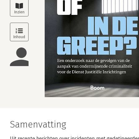
Samenvatting
Uit recente berichten over incidenten met gedetineerden