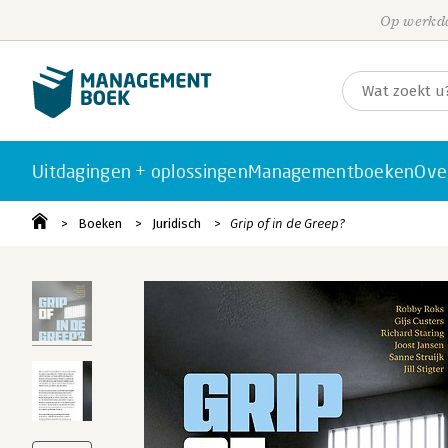
Op werkda
Uitdagingen + oplossingen
Managementboeken
Ove
Boeken
Juridisch
Grip of in de Greep?