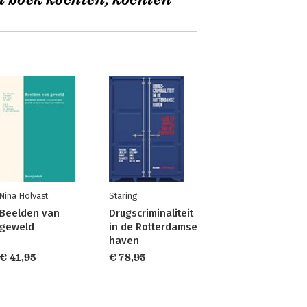
t boek kochten, kochten
Nina Holvast
Staring
Beelden van
Drugscriminaliteit
geweld
in de Rotterdamse
haven
€ 41,95
€ 78,95