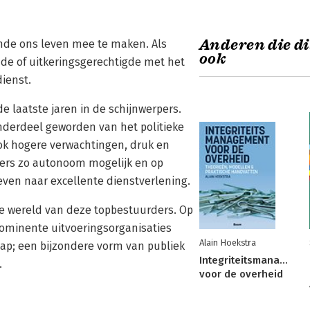
Anderen die di
nde ons leven mee te maken. Als
ook
de of uitkeringsgerechtigde met het
​​​​​​​
 laatste jaren in de schijnwerpers.
onderdeel geworden van het politieke
ok hogere verwachtingen, druk en
rders zo autonoom mogelijk en op
even naar excellente dienstverlening.
are wereld van deze topbestuurders. Op
rominente uitvoeringsorganisaties
Alain Hoekstra
ap; een bijzondere vorm van publiek
Integriteitsmanageme
.
voor de overheid