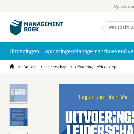
Op werkda
Uitdagingen + oplossingen
Managementboeken
Ove
Boeken
Leiderschap
Uitvoeringsleiderschap