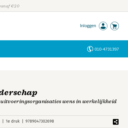
 vanaf €20
Inloggen
010-4731397
Personen
Trefwoorden
iderschap
uitvoeringsorganisaties wens in werkelijkheid
5
1e druk
9789047302698