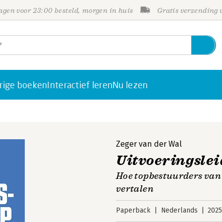
gen voor 23:00 besteld, morgen in huis
Gratis verzending
rige boeken
Interactief leren
Nu lezen
Zeger van der Wal
Uitvoeringsle
Hoe topbestuurders van 
vertalen
Paperback
Nederlands
202