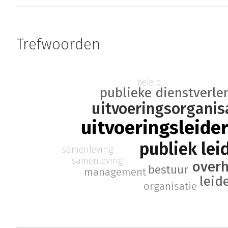
Trefwoorden
beleid
publieke dienstverle
uitvoeringsorganis
uitvoeringsleide
publiek lei
samenleving
samenleving
overh
bestuur
management
leid
organisatie