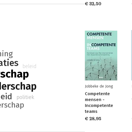
€ 32,50
ning
aties
beleid
rschap
derschap
Jobbeke de Jong
Competente
eid
politiek
mensen -
erschap
Incompetente
teams
€ 28,95