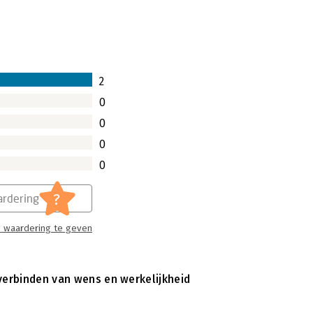
2
0
0
0
0
?
rdering
 waardering te geven
 verbinden van wens en werkelijkheid