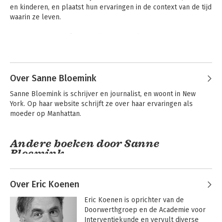
en kinderen, en plaatst hun ervaringen in de context van de tijd 
waarin ze leven. 

Naast essays en columns schreef ze onder meer 'Margriet 
Weet Raad', samen met Michel Korzec (1978), 'Psychoanalyse in 
Andere boeken door Christien
Nederland' (1984), 'De belasting van de bevrijding' (1988), 'De 
Brinkgreve
vrouw en het badwater' (1992), 'Van huis uit', samen met Bram 
van Stolk (1997) en 'Huismensen'. In 'Vroeg mondig laat 
Over Sanne Bloemink
volwassen' (2004) beschrijft Brinkgreve de poreus wordende 
Sanne Bloemink is schrijver en journalist, en woont in New 
grenzen tussen jeugd en volwassenheid. In 2006 verscheen 
York. Op haar website schrijft ze over haar ervaringen als 
'Wie wil er nog moeder worden?' In haar nieuwste boek, 'De 
moeder op Manhattan.
ogen van de ander' (2009), gaat Brinkgreve in op het belang 
van zelfkennis en vooral op de relatie van dat 'zelf' met de 
anderen om ons heen.
Andere boeken door Sanne
Bloemink
Over Eric Koenen
De winst van
Vertel - Over de
Eric Koenen is oprichter van de 
verschil
kracht van
Doorwerthgroep en de Academie voor 
verhalen
Interventiekunde en vervult diverse 