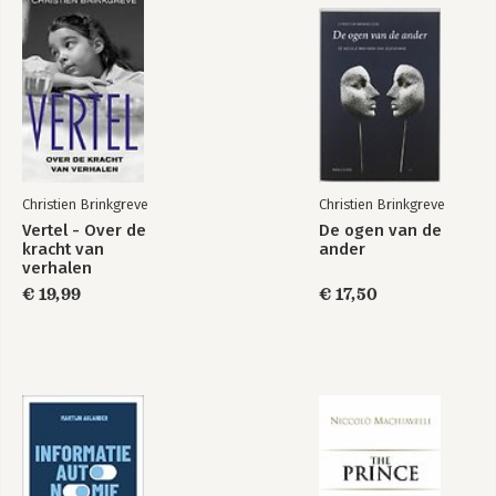
Kringen in het water
Boeken die ons inspireerden
Christien Brinkgreve
Christien Brinkgreve
Vertel - Over de
De ogen van de
kracht van
ander
verhalen
Samen slim
De winst van
€ 19,99
€ 17,50
verschil
Bekijk alle boeken