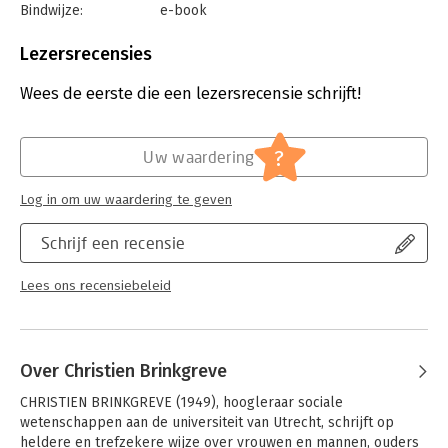
Bindwijze:
e-book
leidinggevende, of je nu schoolgaande kinderen hebt of kind
Beveiliging:
watermerk
van bejaarde ouders bent — de lezer komt te weten in welke
Bestandsformaat:
epub
systemen van denken en handelen wij leven, vaak ongemerkt
Lezersrecensies
Aantal pagina's:
130
en deels ongewild.
Uitgever:
Amsterdam University Press
Wees de eerste die een lezersrecensie schrijft!
Druk:
1
Verschijningsdatum:
27-2-2017
?
Uw waardering
Hoofdrubriek:
Mens en maatschappij
Log in om uw waardering te geven
Schrijf een recensie
Lees ons recensiebeleid
Over Christien Brinkgreve
CHRISTIEN BRINKGREVE (1949), hoogleraar sociale 
wetenschappen aan de universiteit van Utrecht, schrijft op 
heldere en trefzekere wijze over vrouwen en mannen, ouders 