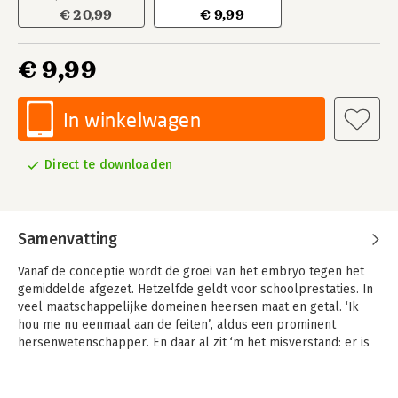
€ 20,99
€ 9,99
€ 9,99
In winkelwagen
Direct te downloaden
Samenvatting
Vanaf de conceptie wordt de groei van het embryo tegen het
gemiddelde afgezet. Hetzelfde geldt voor schoolprestaties. In
veel maatschappelijke domeinen heersen maat en getal. ‘Ik
hou me nu eenmaal aan de feiten’, aldus een prominent
hersenwetenschapper. En daar al zit ‘m het misverstand: er is
hier geen sprake van feiten, maar oplichtende hersendelen op
een scan. Het zijn interpretaties, verpakt als wetenschap,
zogenaamd ‘hard’, maar qua denkwerk dun en aanvechtbaar.