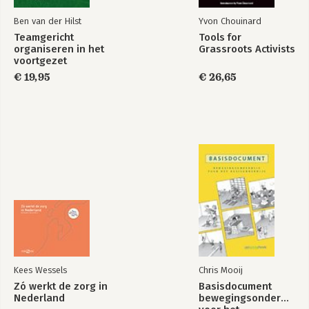
Ben van der Hilst
Yvon Chouinard
Teamgericht
Tools for
organiseren in het
Grassroots Activists
voortgezet
onderwijs
€ 19,95
€ 26,65
Kees Wessels
Chris Mooij
Zó werkt de zorg in
Basisdocument
Nederland
bewegingsonderwijs