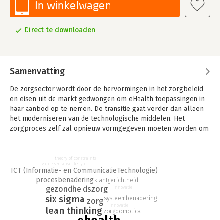
In winkelwagen
Direct te downloaden
Samenvatting
De zorgsector wordt door de hervormingen in het zorgbeleid
en eisen uit de markt gedwongen om eHealth toepassingen in
haar aanbod op te nemen. De transitie gaat verder dan alleen
het moderniseren van de technologische middelen. Het
zorgproces zelf zal opnieuw vormgegeven moeten worden om
beter te kunnen voldoen aan de cliëntenvraag.
Het E-book 'eHealth voor Zorgprocesinnovatie' van ir. Anneloes
theory of constraints
Cordia, expert bij Kenniscentrum Zorginnovatie, heeft als doel
value sensitive design
ICT (Informatie- en CommunicatieTechnologie)
eHealth en ICT-systemen in de zorg in verband te brengen met
procesbenadering
klantgerichtheid
de belangrijke kwaliteitsdoelstellingen zoals doelmatigheid en
gezondheidszorg
innovatie
transparantie. Daarnaast biedt het E-book informatie over de
six sigma
systeembenadering
zorg
manier waarop organisaties met eHealth hun zorgprocessen
innovatie
lean thinking
zorgdomotica
kunnen innoveren.