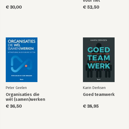
voor het
basisonderwijs
€ 30,00
€ 52,50
Peter Geelen
Karin Derksen
Organisaties die
Goed teamwerk
wél (samen)werken
€ 36,50
€ 38,95