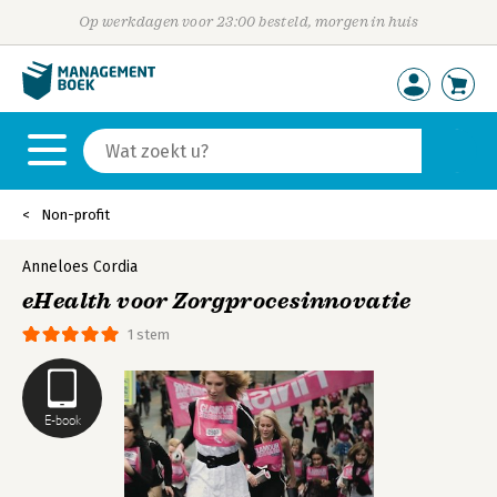
Op werkdagen voor 23:00 besteld, morgen in huis
Non-profit
Anneloes Cordia
eHealth voor Zorgprocesinnovatie
1 stem
E-book