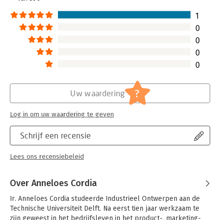
ontwerpaanpak voor eHealth systemen betrokken.
Hoofdrubriek:
Non-profit
1
0
0
0
0
?
Uw waardering
Log in om uw waardering te geven
Schrijf een recensie
Lees ons recensiebeleid
Over Anneloes Cordia
Ir. Anneloes Cordia studeerde Industrieel Ontwerpen aan de 
Technische Universiteit Delft. Na eerst tien jaar werkzaam te 
zijn geweest in het bedrijfsleven in het product-, marketing- 