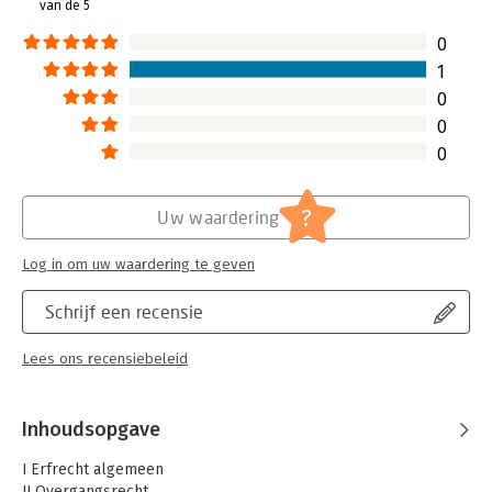
van de 5
Hoofdrubriek:
Juridisch
Jongbloed:
Erfrecht
0
Serie:
Boom Basics
1
0
0
0
?
Uw waardering
Log in om uw waardering te geven
Schrijf een recensie
Lees ons recensiebeleid
Inhoudsopgave
I Erfrecht algemeen
II Overgangsrecht