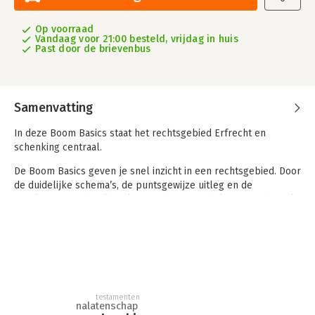
Op voorraad
Vandaag voor 21:00 besteld, vrijdag in huis
Past door de brievenbus
Samenvatting
In deze Boom Basics staat het rechtsgebied Erfrecht en
schenking centraal.
De Boom Basics geven je snel inzicht in een rechtsgebied. Door
de duidelijke schema’s, de puntsgewijze uitleg en de
sprekende voorbeelden kom je direct tot de kern van de zaak.
Perfect voor tentamenvoorbereiding of een snelle opfrissing
van je kennis!
De Boom Basics zijn bestemd voor studenten die een juridische
opleiding volgen aan een universiteit of hogeschool.
testamenten
nalatenschap