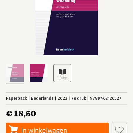
Paperback
Nederlands
2023
7e druk
9789462126527
€ 18,50
In winkelwagen