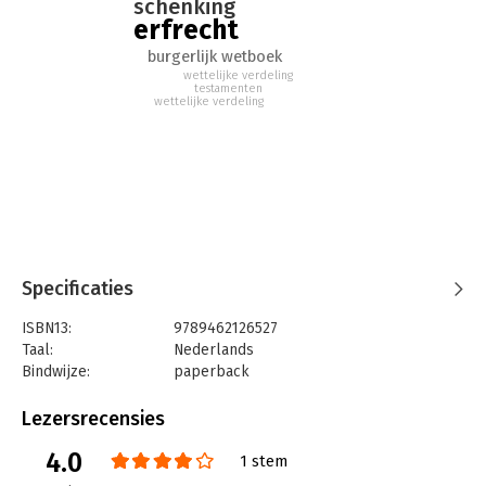
schenking
erfrecht
burgerlijk wetboek
wettelijke verdeling
testamenten
wettelijke verdeling
Specificaties
ISBN13:
9789462126527
Taal:
Nederlands
Bindwijze:
paperback
Aantal pagina's:
166
Uitgever:
Boom Juridische Uitgevers
Lezersrecensies
Druk:
7
4.0
Verschijningsdatum:
18-4-2023
1 stem