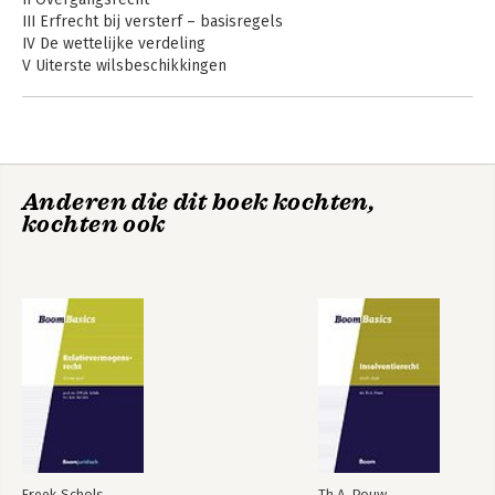
III Erfrecht bij versterf – basisregels
IV De wettelijke verdeling
V Uiterste wilsbeschikkingen
VI De legitieme
VII Andere wettelijke rechten
VIII Quasi-legaten
IX Afwikkeling nalatenschap, executele en bewind
X Schenking
Anderen die dit boek kochten,
XI Caribisch erfrecht
kochten ook
XII Literatuur
Trefwoordenregister
Freek Schols
Th.A. Pouw