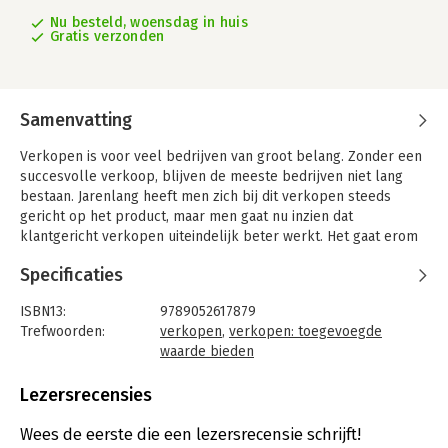
Nu besteld, woensdag in huis
Gratis verzonden
Samenvatting
Verkopen is voor veel bedrijven van groot belang. Zonder een
succesvolle verkoop, blijven de meeste bedrijven niet lang
bestaan. Jarenlang heeft men zich bij dit verkopen steeds
gericht op het product, maar men gaat nu inzien dat
klantgericht verkopen uiteindelijk beter werkt. Het gaat erom
de klant tevreden te stellen en hem op die manier aan het
Specificaties
bedrijf te binden. Dit is ook wat het concept van de zeven
sleutels tot succesvol verkopen probeert duidelijk te maken.
ISBN13:
9789052617879
Misschien denkt u nu 'alweer een theorie over verkopen', maar
Trefwoorden:
verkopen
,
verkopen: toegevoegde
De zeven sleutels tot succesvol verkopen onderscheidt zich
waarde bieden
van de meeste andere theorieën. Het is een instelling, een 'way
Taal:
Nederlands
of life'. Er is namelijk geen eenduidige manier van verkopen,
Bindwijze:
paperback
Lezersrecensies
het gaat meer om de persoonlijke houding ten opzichte van de
Aantal pagina's:
124
klant. Dit boek is bedoeld om aan te geven hoe u uw stijl kunt
Uitgever:
Boom
Wees de eerste die een lezersrecensie schrijft!