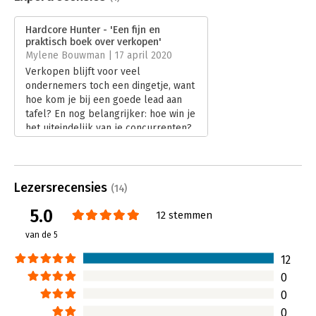
Druk:
3
onderhandeling kunt voorkomen.
Verschijningsdatum:
24-2-2020
- Timemanagement geheimen ontrafelt in 2 pagina’s.
Hardcore Hunter - 'Een fijn en
- Psychologie van de mens en hoe je lichaamstaal en de ogen
praktisch boek over verkopen'
Hoofdrubriek:
Reclame en verkoop
leest
Mylene Bouwman | 17 april 2020
- Bewezen zelfhulp methode om je dromen in je leven waar te
Verkopen blijft voor veel
maken
ondernemers toch een dingetje, want
- Hoe kies je de juiste werkgever en klanten
hoe kom je bij een goede lead aan
- Wat is de rol van het sales leiderschap
tafel? En nog belangrijker: hoe win je
- Hoe je succesvol kunt blijven door o.a. ambassadeurs te
het uiteindelijk van je concurrenten?
maken, mentaal en fysiek fit te blijven
Michael van Wier neemt je in zijn
boek Hardcore Hunter mee in de
wereld van verkoop.
Lees verder
Lezersrecensies
(14)
5.0
12 stemmen
van de 5
12
0
0
0