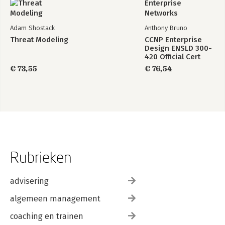
Waardering 159
Over Michael van Wier 160
Adam Shostack
Anthony Bruno
Threat Modeling
CCNP Enterprise
Design ENSLD 300-
420 Official Cert
Guide: Designing
€ 73,55
€ 76,54
Cisco Enterprise
Networks
Rubrieken
advisering
algemeen management
coaching en trainen