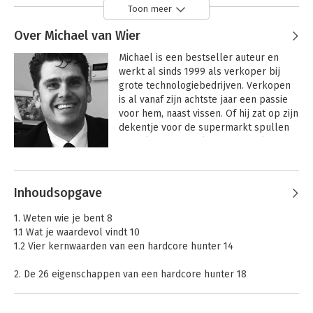
Toon meer
Over Michael van Wier
Michael is een bestseller auteur en 
werkt al sinds 1999 als verkoper bij 
grote technologiebedrijven. Verkopen 
is al vanaf zijn achtste jaar een passie 
voor hem, naast vissen. Of hij zat op zijn 
dekentje voor de supermarkt spullen 
te verkopen of hij liep de waterkant af 
om die ene grote vis te vangen. Hij 
verkoopt al jaren vanuit een hoger 
doel, een overtuiging en een sterke 
Inhoudsopgave
cultuur. 

1. Weten wie je bent 8
Michaels persoonlijke missie is om 
1.1 Wat je waardevol vindt 10
mensen te helpen en de wereld een 
1.2 Vier kernwaarden van een hardcore hunter 14
beetje beter te maken. Doorgeven van 
wat je hebt geleerd, ziet hij als de kern 
2. De 26 eigenschappen van een hardcore hunter 18
van het leven. Zijn boeken zijn hier een 
voorbeeld van.
3. Zo realiseer je je dromen 34