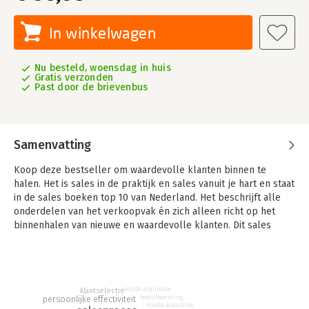
In winkelwagen
Nu besteld, woensdag in huis
Gratis verzonden
Past door de brievenbus
Samenvatting
Koop deze bestseller om waardevolle klanten binnen te
halen. Het is sales in de praktijk en sales vanuit je hart en staat
in de sales boeken top 10 van Nederland. Het beschrijft alle
onderdelen van het verkoopvak én zich alleen richt op het
binnenhalen van nieuwe en waardevolle klanten. Dit sales
boek vervangt de meeste andere salesboeken die je als
verkoper moet lezen!
Het enige boek dat je hoeft te lezen
Hardcore Hunter is echt het enige boek wat je hoeft te lezen
koude acquisitie
klantselectie
besluitvorming
persoonlijke effectiviteit
als beginnende verkoper. Het legt in duidelijke taal, kort,
koude acquisitie