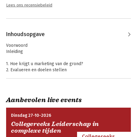
Lees ons recensiebeleid
Inhoudsopgave
Voorwoord
Inleiding
1. Hoe krijgt u marketing van de grond?
2. Evalueren en doelen stellen
3. Klanten behouden en de relatie uitbreiden
4. Nieuwe klanten aantrekken
5. Aan de slag!
Aanbevolen live events
Literatuur
Register
Over de auteur
Dinsdag 27-10-2026
Collegereeks Leiderschap in
complexe tijden
Collegereeks