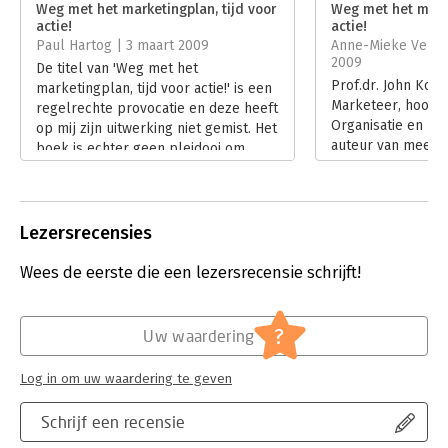
Weg met het marketingplan, tijd voor
Weg met het marke
actie!
actie!
Hoofdrubriek:
Marketing
Paul Hartog | 3 maart 2009
Anne-Mieke Vermee
2009
De titel van 'Weg met het
Prof.dr. John Kost
marketingplan, tijd voor actie!' is een
Marketeer, hoogle
regelrechte provocatie en deze heeft
Organisatie en Im
op mij zijn uitwerking niet gemist. Het
auteur van meerde
boek is echter geen pleidooi om
heeft zijn sporen
planning helemaal overboord te
verdiend. Als hij 
gooien, maar wel om het heel anders
marketingplan' da
aan te pakken. Gerichter, praktischer
genuanceerder ver
en met een grote nadruk op acties en
Lezersrecensies
'Tijd voor actie!' 
resultaten. Grote ambities dus, maar
serieus: in sneltre
veel schokkends staat er niet in 'Weg
Wees de eerste die een lezersrecensie schrijft!
weg tot concrete e
met het marketingplan, tijd voor
Geschreven voor 
actie!'. Wel is de auteur erin geslaagd
dat aan het werk 
een leesbaar zonder-fratsen-
?
Uw waardering
terugkerende en 
marketingboek af te leveren.
klanten te werve
Lees verder
Log in om uw waardering te geven
Lees verder
Schrijf een recensie