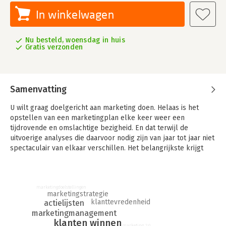
In winkelwagen
Nu besteld, woensdag in huis
Gratis verzonden
Samenvatting
U wilt graag doelgericht aan marketing doen. Helaas is het
opstellen van een marketingplan elke keer weer een
tijdrovende en omslachtige bezigheid. En dat terwijl de
uitvoerige analyses die daarvoor nodig zijn van jaar tot jaar niet
spectaculair van elkaar verschillen. Het belangrijkste krijgt
daardoor te weinig aandacht: de acties.
Weg met het marketingplan, tijd voor actie! laat zien hoe u
zonder omslachtige plannen doelgericht marketing bedrijft. In
marketingdoelstellingen
marketingstrategie
dit boek draait alles om de acties. Wat is een werkbare
klanttevredenheid
actielijsten
aanpak? Hoe formuleert u pragmatische maar ook creatieve en
marketingmanagement
originele acties om uw markt te bewerken? Hoe weet u of u
klanten winnen
niets vergeet? Hoe bewaakt u de samenhang van het geheel?
marketing 2.0