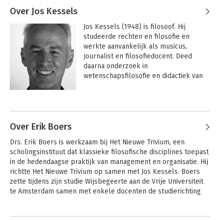
Over Jos Kessels
Jos Kessels (1948) is filosoof. Hij 
studeerde rechten en filosofie en 
werkte aanvankelijk als musicus, 
journalist en filosofiedocent. Deed 
daarna onderzoek in 
wetenschapsfilosofie en didactiek van 
filosofie, en promoveerde op een 
proefschrift over kennistheorie en 
Andere boeken door Jos Kessels
filosofieonderwijs (socratische 
methode). Hij specialiseerde zich in 
theorie en praktijk van het socratisch 
Over Erik Boers
gesprek.

Drs. Erik Boers is werkzaam bij Het Nieuwe Trivium, een 
scholingsinstituut dat klassieke filosofische disciplines toepast 
Sinds 25 jaar leidt Jos Kessels 
in de hedendaagse praktijk van management en organisatie. Hij 
gesprekken en trainingen met 
richtte Het Nieuwe Trivium op samen met Jos Kessels. Boers 
managers en bestuurders in 
zette tijdens zijn studie Wijsbegeerte aan de Vrije Universiteit 
verschillende sectoren van de 
te Amsterdam samen met enkele docenten de studierichting 
samenleving: gezondheidszorg, 
Filosofie in Bedrijf op, inmiddels een Masters-opleiding.Tussen 
overheid, politie, onderwijs, banken. Hij 
1989 en 1993 was hij verbonden aan de groep Management 
was bovendien in 1999 een van de 