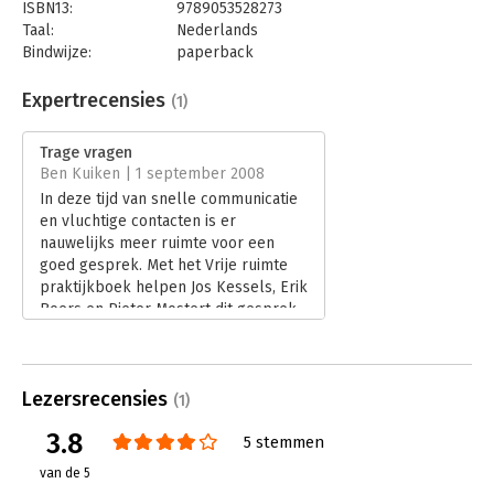
ISBN13:
9789053528273
Taal:
Nederlands
Bindwijze:
paperback
Aantal pagina's:
248
Uitgever:
Boom
Expertrecensies
(1)
Druk:
1
Verschijningsdatum:
26-4-2013
Trage vragen
Ben Kuiken | 1 september 2008
Hoofdrubriek:
Algemeen management
In deze tijd van snelle communicatie
en vluchtige contacten is er
nauwelijks meer ruimte voor een
goed gesprek. Met het Vrije ruimte
praktijkboek helpen Jos Kessels, Erik
Boers en Pieter Mostert dit gesprek
weer op gang.
Lees verder
Lezersrecensies
(1)
3.8
5 stemmen
van de 5