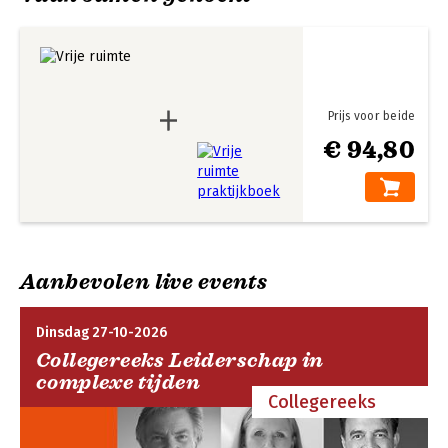
gebied van opleiden en leren, met name in het hoger 
Toelichting bij de illustraties
Vrije ruimte
Vrije ruimte
beroepsonderwijs. In die rol werkt hij samen met enkele 
Literatuur: achtergrond en suggesties
praktijkboek
collega's onder de naam van “BDF Advies”.
Register
Over de auteurs
Prijs voor beide
Publieke bezinning
Vrije ruimte
Bekijk alle boeken
€ 94,80
Bekijk alle boeken
Aanbevolen live events
Dinsdag 27-10-2026
Collegereeks Leiderschap in
complexe tijden
Collegereeks