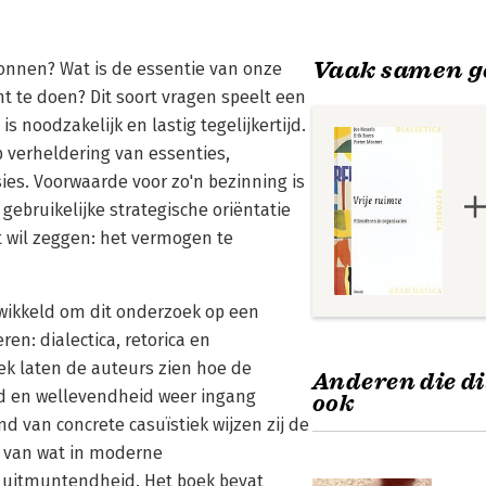
Vaak samen g
gonnen? Wat is de essentie van onze
t te doen? Dit soort vragen speelt een
s noodzakelijk en lastig tegelijkertijd.
p verheldering van essenties,
ies. Voorwaarde voor zo'n bezinning is
 gebruikelijke strategische oriëntatie
t wil zeggen: het vermogen te
ntwikkeld om dit onderzoek op een
en: dialectica, retorica en
ek laten de auteurs zien hoe de
Anderen die di
d en wellevendheid weer ingang
ook
 van concrete casuïstiek wijzen zij de
n van wat in moderne
 uitmuntendheid. Het boek bevat