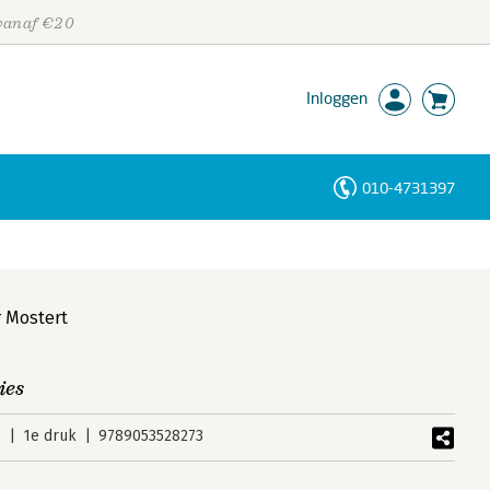
 vanaf €20
Inloggen
010-4731397
Personen
Trefwoorden
r Mostert
ies
3
1e druk
9789053528273