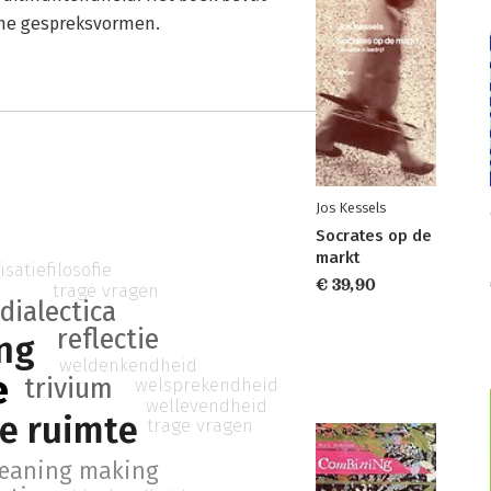
ische gespreksvormen.
Jos Kessels
Socrates op de
markt
isatiefilosofie
€ 39,90
trage vragen
dialectica
reflectie
ng
weldenkendheid
e
trivium
welsprekendheid
wellevendheid
je ruimte
trage vragen
eaning making