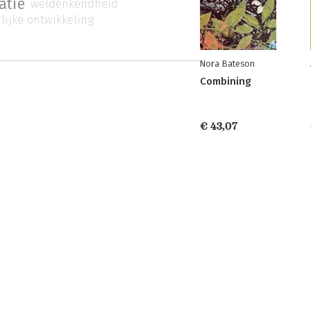
atie
weldenkendheid
lijke ontwikkeling
Nora Bateson
Combining
€ 43,07