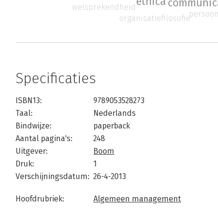
ethica
communic
welsprekendheid
persoon
organisatiefilosofie
Specificaties
ISBN13:
9789053528273
Taal:
Nederlands
Bindwijze:
paperback
Aantal pagina's:
248
Uitgever:
Boom
Druk:
1
Verschijningsdatum:
26-4-2013
Hoofdrubriek:
Algemeen management