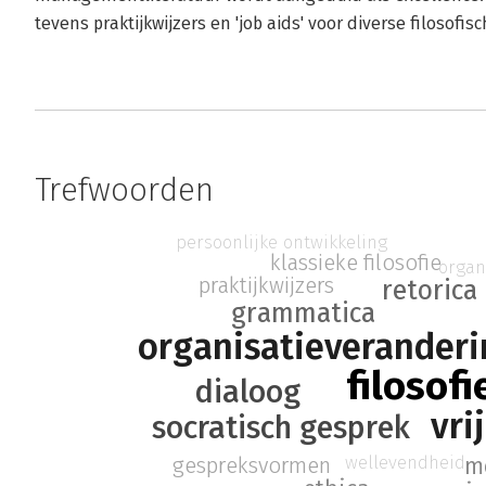
tevens praktijkwijzers en 'job aids' voor diverse filosof
Trefwoorden
persoonlijke ontwikkeling
klassieke filosofie
organ
praktijkwijzers
retorica
grammatica
organisatieveranderi
filosofi
dialoog
vri
socratisch gesprek
wellevendheid
gespreksvormen
m