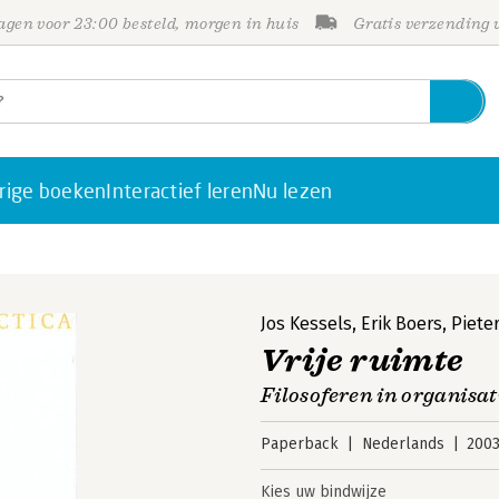
gen voor 23:00 besteld, morgen in huis
Gratis verzending
rige boeken
Interactief leren
Nu lezen
Jos Kessels
,
Erik Boers
,
Piete
Vrije ruimte
Filosoferen in organisat
Paperback
Nederlands
200
Kies uw bindwijze