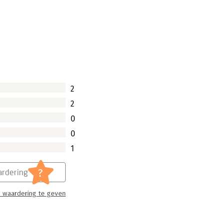
2
2
0
0
1
?
rdering
 waardering te geven