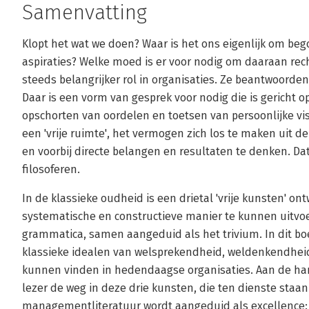
Samenvatting
Klopt het wat we doen? Waar is het ons eigenlijk om be
aspiraties? Welke moed is er voor nodig om daaraan rech
steeds belangrijker rol in organisaties. Ze beantwoorden i
Daar is een vorm van gesprek voor nodig die is gericht o
opschorten van oordelen en toetsen van persoonlijke vis
een 'vrije ruimte', het vermogen zich los te maken uit de
en voorbij directe belangen en resultaten te denken. Da
filosoferen.
In de klassieke oudheid is een drietal 'vrije kunsten' o
systematische en constructieve manier te kunnen uitvoer
grammatica, samen aangeduid als het trivium. In dit bo
klassieke idealen van welsprekendheid, weldenkendhei
kunnen vinden in hedendaagse organisaties. Aan de hand
lezer de weg in deze drie kunsten, die ten dienste staa
managementliteratuur wordt aangeduid als excellence: