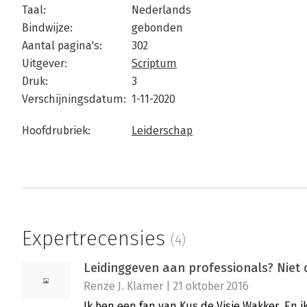
Taal:
Nederlands
Bindwijze:
gebonden
Aantal pagina's:
302
Uitgever:
Scriptum
Druk:
3
Verschijningsdatum:
1-11-2020
Hoofdrubriek:
Leiderschap
Expertrecensies
(4)
Leidinggeven aan professionals? Niet 
Renze J. Klamer | 21 oktober 2016
Ik ben een fan van Kus de Visie Wakker. En 