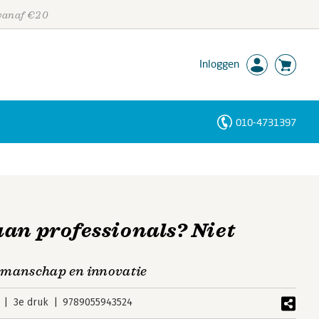
 vanaf €20
Inloggen
010-4731397
Personen
Trefwoorden
an professionals? Niet
kmanschap en innovatie
3e druk
9789055943524