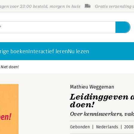
gen voor 23:00 besteld, morgen in huis
Gratis verzending
rige boeken
Interactief leren
Nu lezen
 Niet doen!
Mathieu Weggeman
Leidinggeven a
doen!
Over kenniswerkers, va
Gebonden
Nederlands
2008