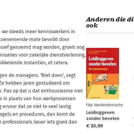
Anderen die di
ook
n we steeds meer kenniswerkers in
n toenemende mate bevolkt door
ensief genoemd mag worden, groeit nog
nisaties voor zakelijke dienstverlening,
kkelende instanties, et cetera.
gen de managers. 'Niet doen', zegt
 Ze hebben jaren gestudeerd om
n. Pas op dat u dat enthousiasme niet
ers in plaats van hun werkprocessen
Filip Vandendriessche
ervoor dat ze niet te veel lastig
Leidinggeven
 regels en procedures, dan komt de
zonder bevelen
 professionals liever iets goed dan
€ 25,99