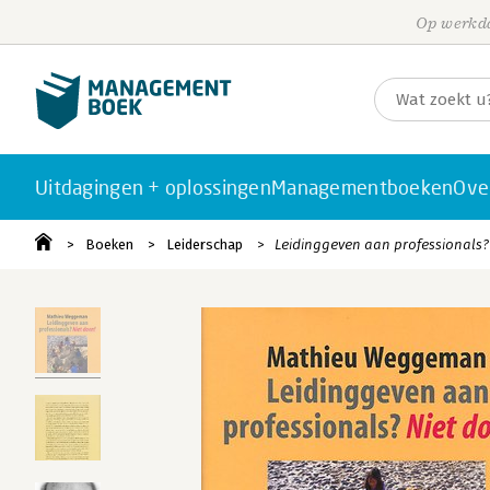
Op werkda
Uitdagingen + oplossingen
Managementboeken
Ove
Boeken
Leiderschap
Leidinggeven aan professionals?