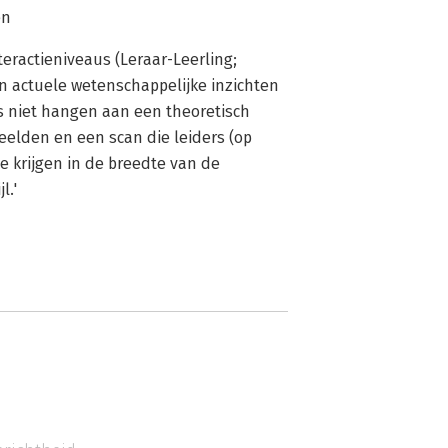
en
nteractieniveaus (Leraar-Leerling;
 actuele wetenschappelijke inzichten
rs niet hangen aan een theoretisch
eelden en een scan die leiders (op
e krijgen in de breedte van de
l.'