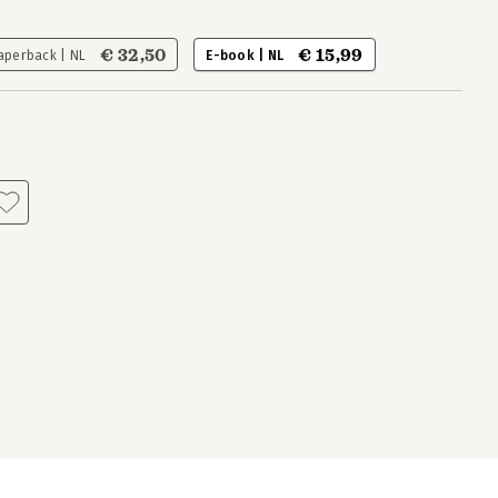
€ 32,50
€ 15,99
aperback | NL
E-book | NL