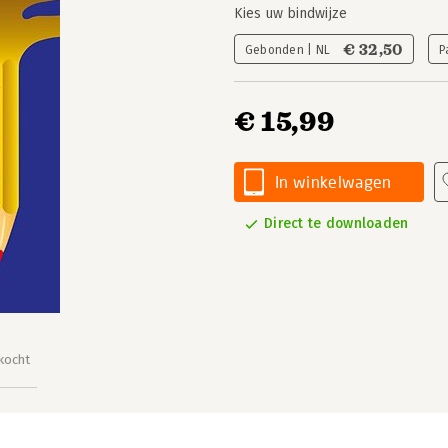
Kies uw bindwijze
€ 32,50
Gebonden | NL
P
€ 15,99
In winkelwagen
Direct te downloaden
kocht