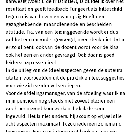
aanwezig (voelt u de frustratie?); Is duidelijk over het
resultaat en geeft feedback; Fungeert als hitteschild
tegen ruis van boven en van opzij; Heeft een
gezaghebbende, maar dienende en bescheiden
attitude. Tja, van een leidinggevende wordt er dus
wel het een en ander gevraagd, maar denk niet dat u
er zo af bent, ook van de docent wordt voor de klas
ook het een en ander gevraagd. Ook daar is goed
leiderschap essentieel.
In de uitleg van de (deel)aspecten geven de auteurs
citaten, voorbeelden uit de praktijk en leessuggesties
voor wie zich verder wil verdiepen.
Voor de afdelingsmanager, van de afdeling waar ik na
mijn pensioen nog steeds met zoveel plezier een
week per maand kom werken, heb ik de scan
ingevuld. Het is niet anders: hij scoort op vrijwel alle
acht aspecten maximaal. Ik zou iedereen zo iemand
toewensen. Een zeer interessant boek en voor wie