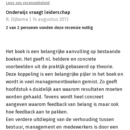
Lees ons recensiebeleid
invulling in genoemde praktijkvoorbeelden en een scan die
leiders (op groeps- en schoolniveau) kunnen gebruiken om
Onderwijs vraagt leiderschap
inzicht te krijgen in de breedte van de verankering van de acht
R. Dijkema | 14 augustus 2013
aspecten in hun leiderschapsstijl.'
2 van 2 personen vonden deze recensie nuttig
Uit: Direct, april 2012, Martin de Kock
Het boek is een belangrijke aanvulling op bestaande
boeken. Het geeft nl. heldere en concrete
voorbeelden uit de praktijk gebaseerd op theorie.
Deze koppeling is een belangrijke pijler in het boek en
wordt in veel managementboeken gemist. Zo geeft
hoofdstuk 4 duidelijk aan waarom resultaten moeten
worden gehaald. Tevens wordt heel concreet
aangeven waarom feedback van belang is maar ook
hoe feedback aan te pakken.
Een verdere uitdieping van de verhouding tussen
bestuur, management en medewerkers is door een