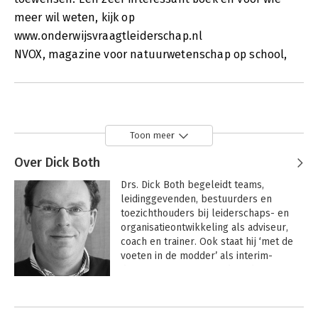
meer wil weten, kijk op
www.onderwijsvraagtleiderschap.nl
NVOX, magazine voor natuurwetenschap op school,
Toon meer
Over Dick Both
Drs. Dick Both begeleidt teams, 
leidinggevenden, bestuurders en 
toezichthouders bij leiderschaps- en 
organisatieontwikkeling als adviseur, 
coach en trainer. Ook staat hij ‘met de 
voeten in de modder’ als interim-
directeur of rector. Hij doet dit vanuit 
het organisatieadviesbureau Both & De 
Andere boeken door Dick Both
Bruijn; leiderschap ontwikkelen! Dick is 
vooral werkzaam in de non-