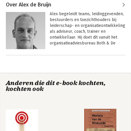
profitsector. Hij studeerde 
Over Alex de Bruijn
Bestuurskunde en 
Alex begeleidt teams, leidinggevenden, 
Organisatiewetenschappen aan de 
bestuurders en toezichthouders bij 
Universiteit Utrecht en schreef - alleen 
leiderschap- en organisatieontwikkeling 
of met anderen - een aantal boeken 
als adviseur, coach, trainer en 
over leiderschap.
ontwikkellaar. Hij doet dit vanuit het 
organisatieadviesbureau Both & De 
Bruijn; leiderschap ontwikkelen! Alex is 
met name werkzaam in de onderwijs- 
Andere boeken door Alex de Bruijn
en zorgsector. Hij was 
achtereenvolgens leraar, adjunct-
Onderwijs vraagt
We gaan ervoor!
leiderschap!
directeur en directeur op diverse 
basisscholen en managementadviseur 
Anderen die dit e-book kochten,
bij Driestar educatief in Gouda. Alex 
kochten ook
schreef -alleen of met anderen- een 
aantal boeken over leiderschap.