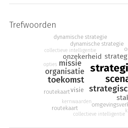
Trefwoorden
dynamische strategie
dynamische strategie
o
collectieve intelligentie
strateg
onzekerheid
missie
opties
strateg
organisatie
scena
toekomst
strategi
visie
routekaart
sta
kernwaarden
omgevingsver
routekaart
k
collectieve intelligentie