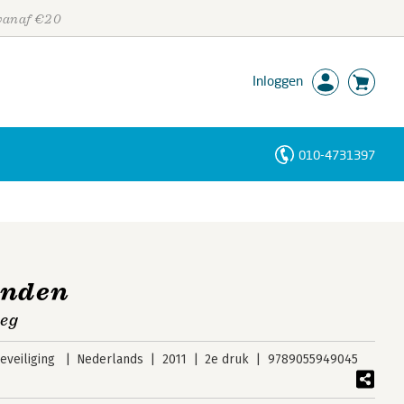
 vanaf €20
Inloggen
010-4731397
Personen
Trefwoorden
enden
eeg
veiliging
Nederlands
2011
2e druk
9789055949045