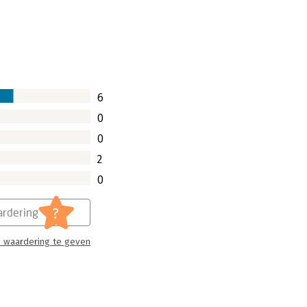
 broer Michiel, en op de cover een
eheld zelf prijkt, dan zal het de lezer
or de strateeg’ in handen heeft waarbij
6
t zeilen, en er een relatie wordt
. En dat klopt dan ook, behalve dan de
0
de Ruijter is een praktische
0
 bedrijfsschip over woelige
2
0
?
rdering
 waardering te geven