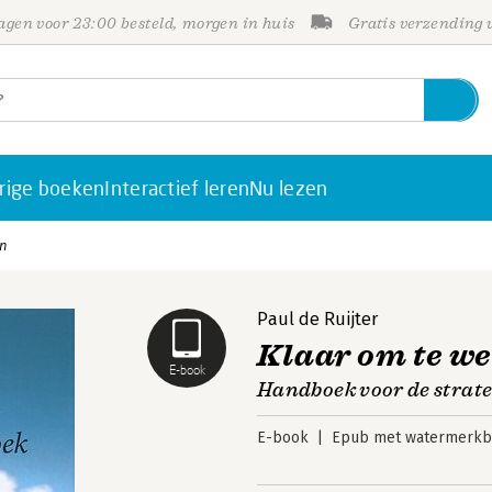
gen voor 23:00 besteld, morgen in huis
Gratis verzending
rige boeken
Interactief leren
Nu lezen
en
Paul de Ruijter
Klaar om te w
E-book
Handboek voor de strat
E-book
Epub met watermerkbe