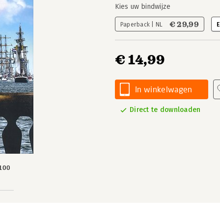
Kies uw bindwijze
€ 29,99
Paperback | NL
E
€ 14,99
In winkelwagen
Direct te downloaden
100