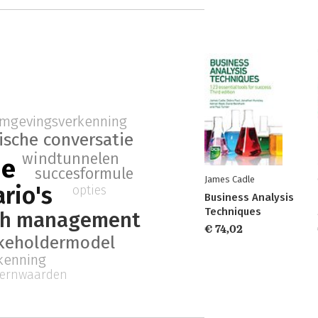
mgevingsverkenning
ische conversatie
windtunnelen
ie
succesformule
James Cadle
rio's
opties
Business Analysis
Techniques
sch management
€ 74,02
keholdermodel
kenning
ernwaarden