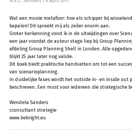
W.E.C. Sanders | 4 april 2011
Wat een mooie metafoor: hoe als schipper bij wisselend
bepalen! Dit spreekt mij als zeiler enorm aan.
Groter herkenning vond ik in de uitwijdingen over Scena
een jaar voordat de auteur stage liep bij Group Planning
afdeling Group Planning Shell in Londen. Alle opgedan
blijkt 25 jaar later nog valide.
Dit boek biedt praktische handvatten om tot een succe
van scenarioplanning.
In duidelijke fases wordt het outside in- en inside ou
beschreven. Een must voor iedereen die strategische 
Wendela Sanders
cconsultant strategie
www.bebright.eu