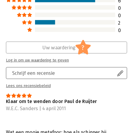
6
(strateeg) van de organisatie weet op
bedrijfsschip ove
0
welk moment je overstag moet.
marktbaren te lei
0
Lees verder
Lees verder
2
0
?
Uw waardering
Log in om uw waardering te geven
Schrijf een recensie
Lees ons recensiebeleid
Klaar om te wenden door Paul de Ruijter
W.E.C. Sanders | 4 april 2011
Wat een mooie metafoor: hoe als schipper bij