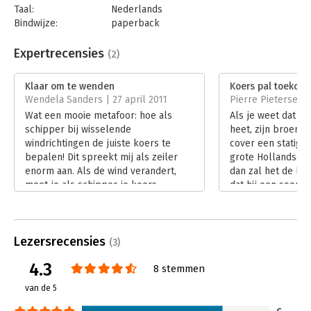
Taal:
Nederlands
Bindwijze:
paperback
Aantal pagina's:
276
Uitgever:
Scriptum
Expertrecensies
(2)
Druk:
2
Verschijningsdatum:
15-4-2022
Klaar om te wenden
Koers pal toekom
Wendela Sanders | 27 april 2011
Pierre Pieterse | 
Hoofdrubriek:
Strategisch management
Wat een mooie metafoor: hoe als
Als je weet dat zi
schipper bij wisselende
heet, zijn broer M
windrichtingen de juiste koers te
cover een statige
bepalen! Dit spreekt mij als zeiler
grote Hollandse ze
enorm aan. Als de wind verandert,
dan zal het de lez
moet je als schipper je koers
dat hij een soort
bijstellen. Door voorbereid te zijn op
strateeg’ in hande
wat een windrichtingverandering met
leidende metafoor
je schip en dus koers doet, kun je als
heeft met zeilen, 
Lezersrecensies
leider van je organisatie adequatere
wordt gelegd tuss
(3)
beslissingen nemen. In 'Klaar om te
bedrijfsstrategie.
4.3
8 stemmen
wenden' geeft Paul de Ruijter
ook, behalve dan d
handvatten om de veelheid aan
Klaar om te wend
van de 5
scenario's om te zetten in een
Ruijter is een pra
flexibele strategie, zodat de leiding
voor strategen in