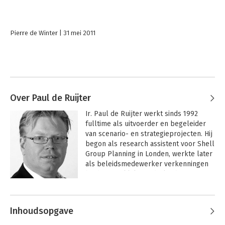
Pierre de Winter
31 mei 2011
Over Paul de Ruijter
Ir. Paul de Ruijter werkt sinds 1992 
fulltime als uitvoerder en begeleider 
van scenario- en strategieprojecten. Hij 
begon als research assistent voor Shell 
Group Planning in Londen, werkte later 
als beleidsmedewerker verkenningen 
bij de Koninklijke Nederlandse 
Academie van Wetenschappen in 
Andere boeken door Paul de Ruijter
Amsterdam en werkte als partner van 
Global Business Network Europe. Sinds 
Inhoudsopgave
1996 werkt hij met zijn team als 
directeur van De Ruijter Strategie voor 