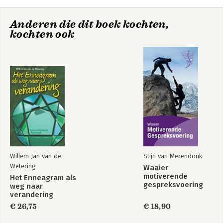
Anderen die dit boek kochten,
kochten ook
Het Enneagram als
weg naar
verandering
Bekijk alle boeken
Willem Jan van de
Stijn van Merendonk
Wetering
Waaier
motiverende
Het Enneagram als
gespreksvoering
weg naar
verandering
€ 26,75
€ 18,90