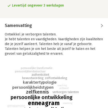
Levertijd ongeveer 3 werkdagen
Samenvatting
Ontwikkel je verborgen talenten.
Je hebt talenten en vaardigheden. Vaardigheden zijn kwaliteiten
die je jezelf aanleert. Talenten heb je vanaf je geboorte.
Talenten helpen je om het beste uit jezelf te halen en het
gevoel van gelukzaligheid te ervaren.
‘Wat zijn mijn talenten?’ is de meeste gestelde vraag in de
workshops. We zijn onze talenten vergeten en daarnaast heb
je verborgen talenten. Je weet niet dat je over deze talenten
persoonlijke transformatie
persoonlijkheidsstructuur
beschikt en gebruikt ze maar zelden of nooit.
authenticiteit
In dit boek ontdek je jouw verborgen talenten en leer je hoe
bewustwording
zelfontwikkeling
karaktertypologie
je die in kunt zetten om moeiteloos tot een optimaal resultaat
coaching
persoonlijkheidstypen
te komen. Het Enneagram wordt gebruikt als richtpunt voor je
zelfbeeld
zelfkennis
talentontwikkeling. Dat is de kracht van dit boek.
verborgen talenten
persoonlijke ontwikkeling
Willem Jan van de Wetering is talentontwikkelaar. Hij was
enneagram
manager van popartiesten, was poppromotor, oprichter van de
coaching
gedragspatronen
Hitkrant, directeur van een boekenuitgeverij en is