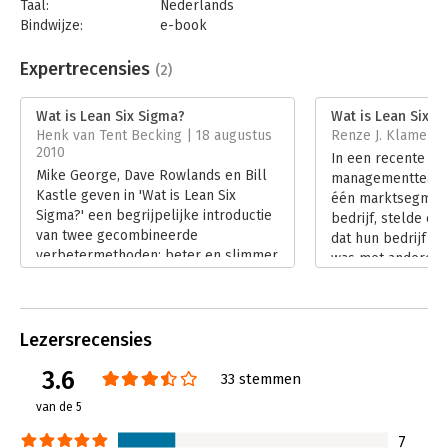
Taal:
Nederlands
Bindwijze:
e-book
Beveiliging:
watermerk
Bestandsformaat:
epub
Expertrecensies
(2)
Aantal pagina's:
110
Uitgever:
Uitgeverij Thema
Wat is Lean Six Sigma?
Wat is Lean Six S
Druk:
1
Henk van Tent Becking | 18 augustus
Renze J. Klamer |
Verschijningsdatum:
6-5-2010
2010
In een recente di
Mike George, Dave Rowlands en Bill
managementteam 
Hoofdrubriek:
Organisatiekunde
Kastle geven in 'Wat is Lean Six
één marktsegment
Sigma?' een begrijpelijke introductie
bedrijf, stelde e
van twee gecombineerde
dat hun bedrijf in 
verbetermethoden; beter en slimmer
was met andere b
werken (met Six Sigma) en sneller en
Lees verder
efficiënter werken (met Lean-
principes). Het is een duidelijk boek
dat een goed beeld van de methoden
Lezersrecensies
en hun mogelijkheden geeft.
3.6
Lees verder
33 stemmen
van de 5
7