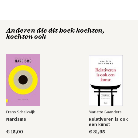
5. Schaamte en je lijf
6. Niets gedaan en toch schuldig
De onvoorstelbare
Diagnostiek in de
wereld van
Tot slot
praktijk
narcisme
Anderen die dit boek kochten,
Literatuur
kochten ook
Verantwoording
Frans Schalkwijk
Mariëtte Baanders
Morele
Narcisme
Narcisme
Relativeren is ook
ontwikkeling en
een kunst
jeugddelinquentie
€ 15,00
€ 31,95