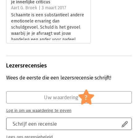
je innerlijke criticus
Hoofdrubriek:
Psychologie
Aart G. Broek | 3 maart 2017
Schaamte is een substantieel andere
emotionele ervaring dan
schuldgevoel. Schuld is het gevoel
waarbij je je afvraagt wat jouw
handelen een ander voor nadeel
berokkent. Met schaamte denken we
onze eigen kant op: wat doet de
ander ons aan of dreigt de an­der ons
aan te doen voor ernstige pijn door
Lezersrecensies
vernedering en uitsluiting.
Lees verder
Wees de eerste die een lezersrecensie schrijft!
?
Uw waardering
Log in om uw waardering te geven
Schrijf een recensie
Lees ons recensiebeleid