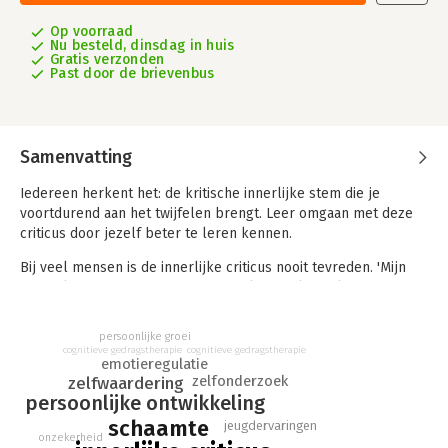
Op voorraad
Nu besteld, dinsdag in huis
Gratis verzonden
Past door de brievenbus
Samenvatting
Iedereen herkent het: de kritische innerlijke stem die je
voortdurend aan het twijfelen brengt. Leer omgaan met deze
criticus door jezelf beter te leren kennen.
Bij veel mensen is de innerlijke criticus nooit tevreden. 'Mijn
opmerking tijdens de vergadering sloeg helemaal nergens
op...', 'Weer vergeten om hem te feliciteren, wat ben ik toch
een ...' Kun je die stem niet gewoon uitzetten? Het simpele
persoonlijke groei
antwoord is 'nee': gevoelens van schaamte en schuld hebben
cognitieve gedragstherapie
cognitieve gedragstherapie
emotieregulatie
namelijk een belangrijke functie. Ze zorgen ervoor dat we in
zelfonderzoek
zelfwaardering
het dagelijkse leven een beetje 'binnen de lijntjes' blijven.
persoonlijke ontwikkeling
Maar als die stem te sterk wordt, kan hij ook negatieve
schaamte
jeugdervaringen
gevolgen hebben. En tegen jezelf zeggen dat je 'minder streng
onzekerheid
voor jezelf moet zijn', helpt dan niet. Toch is het mogelijk te