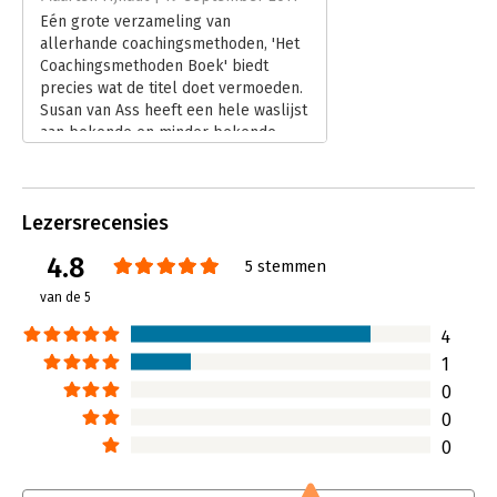
Verschijningsdatum:
8-11-2018
Eén grote verzameling van
allerhande coachingsmethoden, 'Het
Hoofdrubriek:
Coaching en trainen
Coachingsmethoden Boek' biedt
precies wat de titel doet vermoeden.
Susan van Ass heeft een hele waslijst
aan bekende en minder bekende
coaches geselecteerd om vele
verschillende coachingsmethodieken
toe te lichten.
Lezersrecensies
Lees verder
4.8
5 stemmen
van de 5
4
1
0
0
0