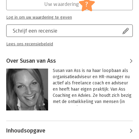
?
Uw waardering
Log in om uw waardering te geven
Schrijf een recensie
Lees ons recensiebeleid
Over Susan van Ass
Susan van Ass is na haar loopbaan als 
organisatieadviseur en HR-manager nu 
actief als freelance coach en adviseur 
en heeft haar eigen praktijk: Van Ass 
Coaching en Advies. Ze houdt zich bezig 
met de ontwikkeling van mensen (in 
organisaties), coacht mensen in hun 
zoektocht naar zichzelf en geeft 
Andere boeken door Susan van Ass
(HR-)advies.
Inhoudsopgave