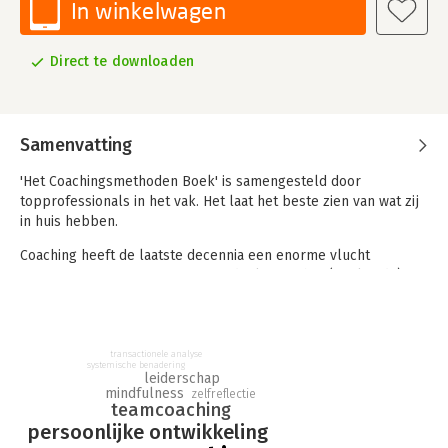
In winkelwagen
Direct te downloaden
Samenvatting
'Het Coachingsmethoden Boek' is samengesteld door
topprofessionals in het vak. Het laat het beste zien van wat zij
in huis hebben.
Coaching heeft de laatste decennia een enorme vlucht
genomen en is niet meer weg te denken uit het (werkende)
leven van veel mensen. 'Het Coachingsmethoden Boek' brengt
het brede en groeiende vakgebied in kaart. Het biedt een
inhoudelijk en compact overzicht van 51 traditionele en
nieuwere coachingsmethoden. Wie zich wil verdiepen in
transactionele analyse
systemische benadering
coaching heeft met dit boek een parel in handen.
leiderschap
mindfulness
zelfreflectie
teamcoaching
'Het Coachingsmethoden Boek' is door zijn toegankelijkheid,
persoonlijke ontwikkeling
opzet en handige indexen op meerdere manieren te gebruiken.