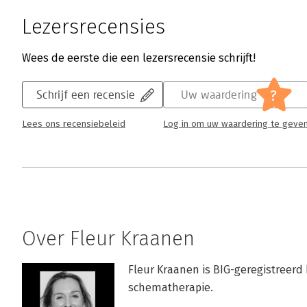
Gerda van Dijk | 26 september 2025
Lezersrecensies
Het boek ‘Coachen vanuit schematherapie’ c
schematherapie en coaching tot een helder 
Wees de eerste die een lezersrecensie schrijft!
patronen te doorbreken en blijvende verande
grenzen tussen coaching en therapie. In haar
?
Schrijf een recensie
Uw waardering
hierop in.
Lees verder
Lees ons recensiebeleid
Log in om uw waardering te geve
Over Fleur Kraanen
Fleur Kraanen is BIG-geregistreerd 
schematherapie.