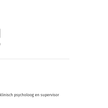
ombineert psychologie,
en praktisch model dat coaches helpt
ring te realiseren. Het belicht ook de
 recensie gaat prof. dr. Gerda van Dijk
n
klinisch psycholoog en supervisor 