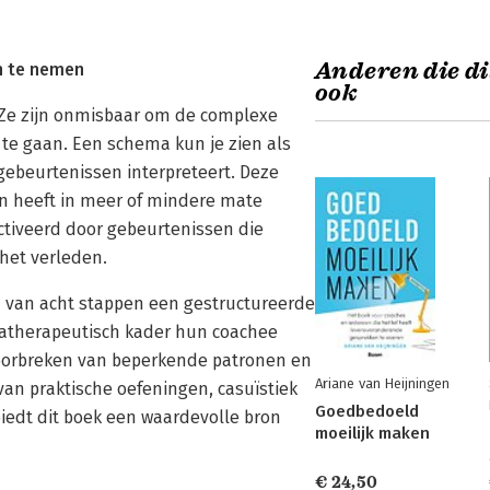
Anderen die di
en te nemen
ook
. Ze zijn onmisbaar om de complexe
 te gaan. Een schema kun je zien als
 gebeurtenissen interpreteert. Deze
een heeft in meer of mindere mate
ctiveerd door gebeurtenissen die
het verleden.
 van acht stappen een gestructureerde
atherapeutisch kader hun coachee
doorbreken van beperkende patronen en
Ariane van Heijningen
an praktische oefeningen, casuïstiek
Goedbedoeld
iedt dit boek een waardevolle bron
moeilijk maken
€ 24,50