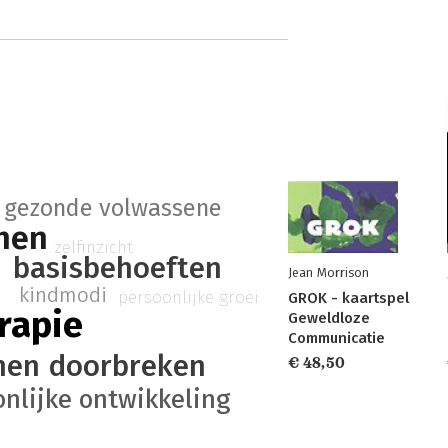
gezonde volwassene
hen
zelfinzicht
basisbehoeften
Jean Morrison
kindmodi
persoonlijke groei
GROK - kaartspel
rapie
Geweldloze
Communicatie
nen doorbreken
€ 48,50
onlijke ontwikkeling