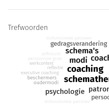
Trefwoorden
disfunctionele patronen
gedragsverandering
schema's
zelfinzicht
coac
modi
persoonlijke groei
werkcontext
coaching
reflectie
executive coaching
schemathe
beschermers
oudermodi
patro
psychologie
perso
disfunctionele patronen