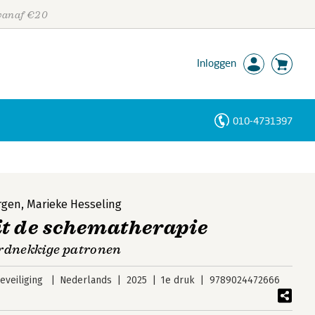
 vanaf €20
Inloggen
010-4731397
Personen
Trefwoorden
rgen
,
Marieke Hesseling
t de schematherapie
ardnekkige patronen
veiliging
Nederlands
2025
1e druk
9789024472666