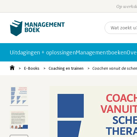
Op werkda
Uitdagingen + oplossingen
Managementboeken
Ove
E-Books
Coaching en trainen
Coachen vanuit de sche