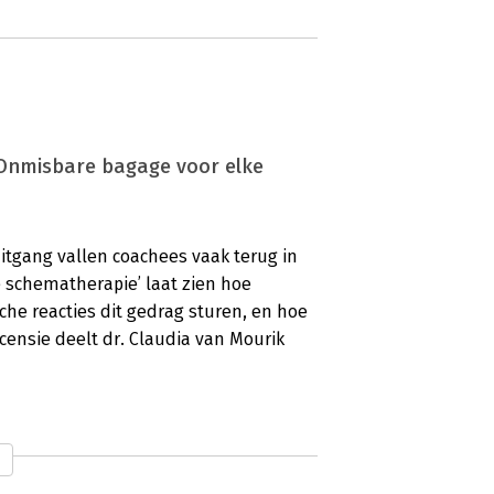
‘Onmisbare bagage voor elke
tgang vallen coachees vaak terug in
 schematherapie’ laat zien hoe
he reacties dit gedrag sturen, en hoe
ecensie deelt dr. Claudia van Mourik
tisch en toegankelijk’